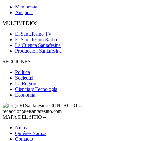
Membresía
Auspicia
MULTIMEDIOS
El Santafesino TV
El Santafesino Radio
La Cuenca Santafesina
Producción Santafesina
SECCIONES
Política
Sociedad
La Región
Ciencia y Tecnología
Economía
CONTACTO
--
redaccion@elsantafesino.com
MAPA DEL SITIO
--
Notas
Quiénes Somos
Contacto