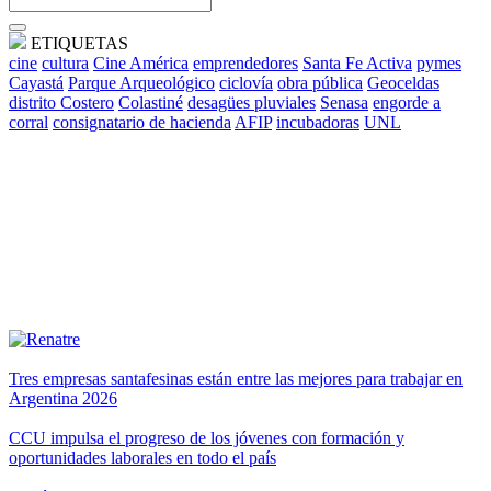
ETIQUETAS
cine
cultura
Cine América
emprendedores
Santa Fe Activa
pymes
Cayastá
Parque Arqueológico
ciclovía
obra pública
Geoceldas
distrito Costero
Colastiné
desagües pluviales
Senasa
engorde a
corral
consignatario de hacienda
AFIP
incubadoras
UNL
Tres empresas santafesinas están entre las mejores para trabajar en
Argentina 2026
CCU impulsa el progreso de los jóvenes con formación y
oportunidades laborales en todo el país