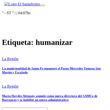
° - ST
° |
|
04:07
hs
Etiqueta:
humanizar
La Región
La municipalidad de Santa Fe inauguró el Paseo Mercedes Tomasa San
Martín y Escalada
La Región
María Haydee Alemany asumió como nueva directora del SAMCo de
Barrancas y se habilitó un anexo administrativo