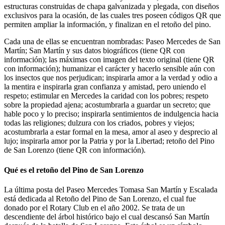
estructuras construidas de chapa galvanizada y plegada, con diseños
exclusivos para la ocasión, de las cuales tres poseen códigos QR que
permiten ampliar la información, y finalizan en el retoño del pino.
Cada una de ellas se encuentran nombradas: Paseo Mercedes de San
Martín; San Martín y sus datos biográficos (tiene QR con
información); las máximas con imagen del texto original (tiene QR
con información); humanizar el carácter y hacerlo sensible aún con
los insectos que nos perjudican; inspirarla amor a la verdad y odio a
la mentira e inspirarla gran confianza y amistad, pero uniendo el
respeto; estimular en Mercedes la caridad con los pobres; respeto
sobre la propiedad ajena; acostumbrarla a guardar un secreto; que
hable poco y lo preciso; inspirarla sentimientos de indulgencia hacia
todas las religiones; dulzura con los criados, pobres y viejos;
acostumbrarla a estar formal en la mesa, amor al aseo y desprecio al
lujo; inspirarla amor por la Patria y por la Libertad; retoño del Pino
de San Lorenzo (tiene QR con información).
Qué es el retoño del Pino de San Lorenzo
La última posta del Paseo Mercedes Tomasa San Martín y Escalada
está dedicada al Retoño del Pino de San Lorenzo, el cual fue
donado por el Rotary Club en el año 2002. Se trata de un
descendiente del árbol histórico bajo el cual descansó San Martín