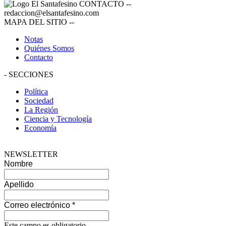
CONTACTO
--
redaccion@elsantafesino.com
MAPA DEL SITIO
--
Notas
Quiénes Somos
Contacto
-
SECCIONES
Política
Sociedad
La Región
Ciencia y Tecnología
Economía
NEWSLETTER
Nombre
Apellido
Correo electrónico
*
Este campo es obligatorio.