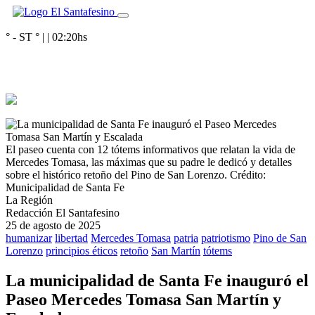
° - ST
° |
|
02:20
hs
El paseo cuenta con 12 tótems informativos que relatan la vida de
Mercedes Tomasa, las máximas que su padre le dedicó y detalles
sobre el histórico retoño del Pino de San Lorenzo.
Crédito:
Municipalidad de Santa Fe
La Región
Redacción El Santafesino
25 de agosto de 2025
humanizar
libertad
Mercedes Tomasa
patria
patriotismo
Pino de San
Lorenzo
principios éticos
retoño
San Martín
tótems
La municipalidad de Santa Fe inauguró el
Paseo Mercedes Tomasa San Martín y