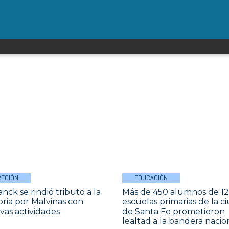
REGIÓN
EDUCACIÓN
nck se rindió tributo a la
Más de 450 alumnos de 12
ia por Malvinas con
escuelas primarias de la c
vas actividades
de Santa Fe prometieron
lealtad a la bandera nacio