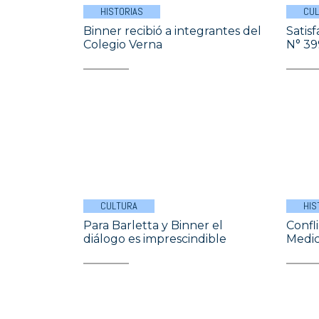
HISTORIAS
CU
Binner recibió a integrantes del
Satis
Colegio Verna
N° 39
CULTURA
HIS
Para Barletta y Binner el
Confl
diálogo es imprescindible
Medic