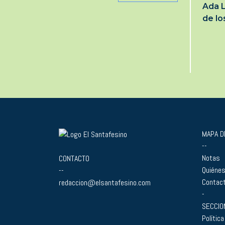
Ada L
de l
MAPA DE
--
Notas
CONTACTO
Quiéne
--
Contac
redaccion@elsantafesino.com
-
SECCIO
Política