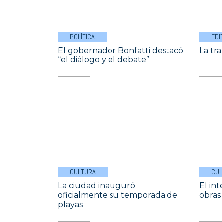
POLÍTICA
EDI
El gobernador Bonfatti destacó
La tr
“el diálogo y el debate”
CULTURA
CU
La ciudad inauguró
El in
oficialmente su temporada de
obras
playas