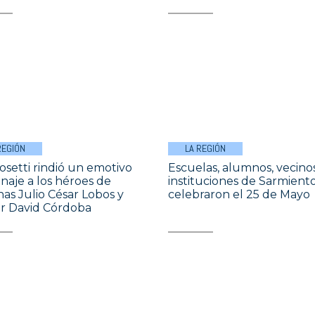
REGIÓN
LA REGIÓN
setti rindió un emotivo
Escuelas, alumnos, vecino
aje a los héroes de
instituciones de Sarmient
nas Julio César Lobos y
celebraron el 25 de Mayo
r David Córdoba