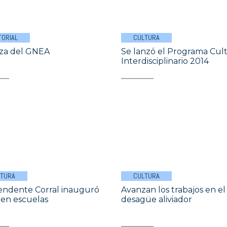
TORIAL
CULTURA
aza del GNEA
Se lanzó el Programa Cult
Interdisciplinario 2014
LTURA
CULTURA
tendente Corral inauguró
Avanzan los trabajos en el
 en escuelas
desagüe aliviador