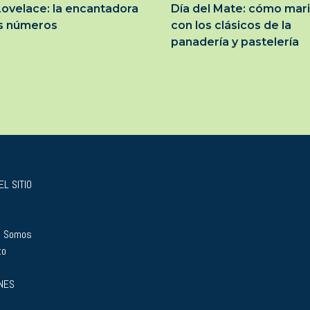
ovelace: la encantadora
Día del Mate: cómo mar
os números
con los clásicos de la
panadería y pastelería
L SITIO
s Somos
to
NES