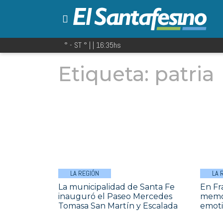
° - ST
° |
|
16:35
hs
Etiqueta:
patria
LA REGIÓN
LA 
La municipalidad de Santa Fe
En Fra
inauguró el Paseo Mercedes
memor
Tomasa San Martín y Escalada
emoti