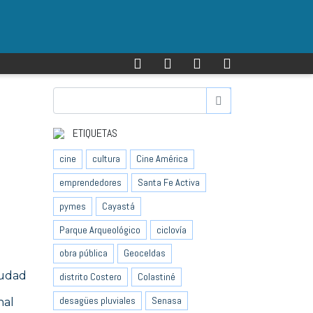
ETIQUETAS
cine
cultura
Cine América
emprendedores
Santa Fe Activa
pymes
Cayastá
Parque Arqueológico
ciclovía
obra pública
Geoceldas
iudad
distrito Costero
Colastiné
desagües pluviales
Senasa
nal