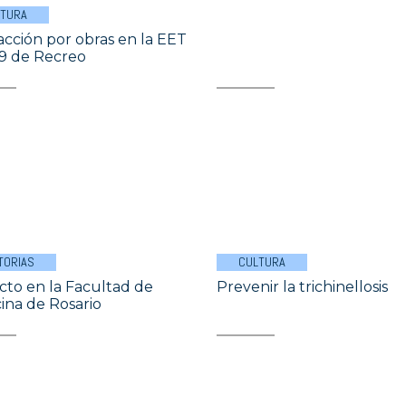
LTURA
facción por obras en la EET
9 de Recreo
TORIAS
CULTURA
icto en la Facultad de
Prevenir la trichinellosis
ina de Rosario