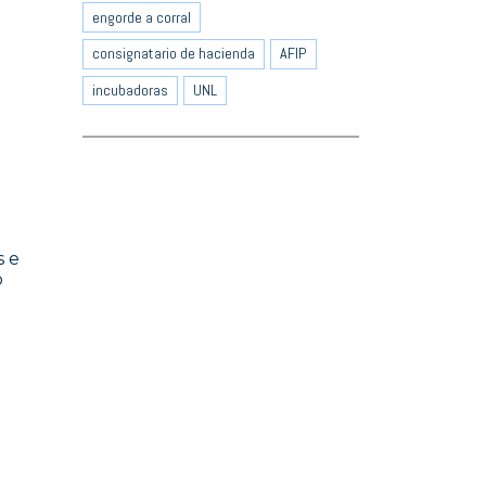
engorde a corral
consignatario de hacienda
AFIP
incubadoras
UNL
s e
o