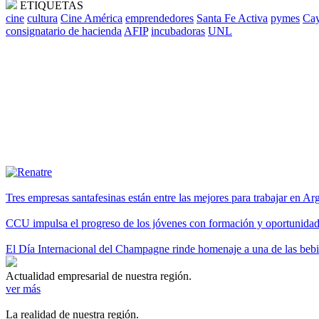
ETIQUETAS
cine
cultura
Cine América
emprendedores
Santa Fe Activa
pymes
Cay
consignatario de hacienda
AFIP
incubadoras
UNL
Tres empresas santafesinas están entre las mejores para trabajar en A
CCU impulsa el progreso de los jóvenes con formación y oportunidade
El Día Internacional del Champagne rinde homenaje a una de las be
Actualidad empresarial de nuestra región.
ver más
La realidad de nuestra región.