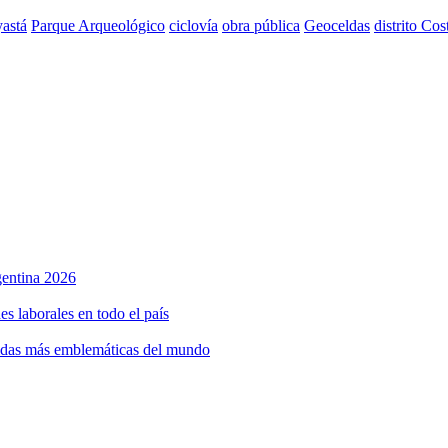
astá
Parque Arqueológico
ciclovía
obra pública
Geoceldas
distrito Cos
rgentina 2026
s laborales en todo el país
bidas más emblemáticas del mundo