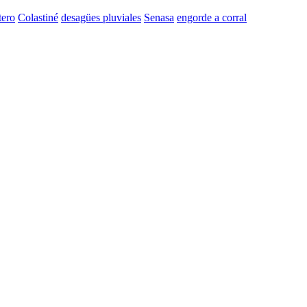
tero
Colastiné
desagües pluviales
Senasa
engorde a corral