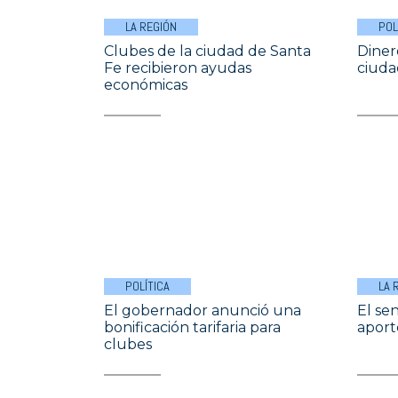
LA REGIÓN
POL
Clubes de la ciudad de Santa
Diner
Fe recibieron ayudas
ciuda
económicas
POLÍTICA
LA 
El gobernador anunció una
El se
bonificación tarifaria para
aport
clubes