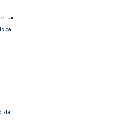
 Pilar
ídica
di de