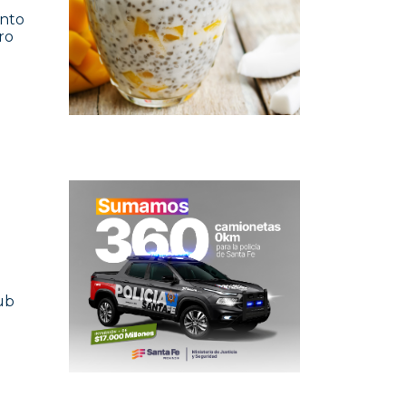
ento
ro
ub