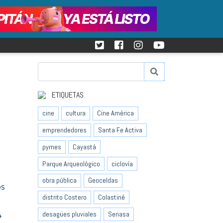
ETIQUETAS
cine
cultura
Cine América
emprendedores
Santa Fe Activa
pymes
Cayastá
Parque Arqueológico
ciclovía
obra pública
Geoceldas
os
distrito Costero
Colastiné
desagües pluviales
Senasa
4