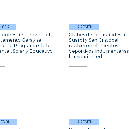
LOGÍA
LA REGIÓN
tuciones deportivas del
Clubes de las ciudades de
tamento Garay se
Suardi y San Cristóbal
on al Programa Club
recibieron elementos
ntal, Solar y Educativo
deportivos, indumentarias
luminarias Led
REGIÓN
LA REGIÓN