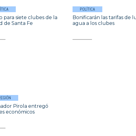
ÍTICA
POLÍTICA
o para siete clubes de la
Bonificarán las tarifas de l
d de Santa Fe
agua a los clubes
REGIÓN
nador Pirola entregó
es económicos