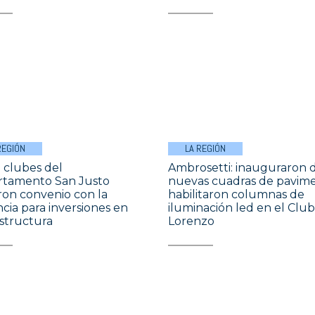
REGIÓN
LA REGIÓN
 clubes del
Ambrosetti: inauguraron 
tamento San Justo
nuevas cuadras de pavim
ron convenio con la
habilitaron columnas de
ncia para inversiones en
iluminación led en el Clu
estructura
Lorenzo