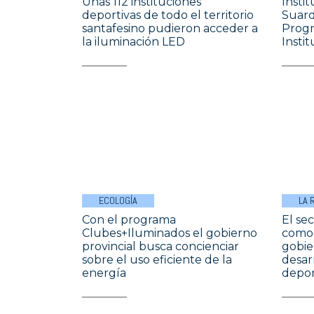
Unas 112 instituciones
Insti
deportivas de todo el territorio
Suard
santafesino pudieron acceder a
Progr
la iluminación LED
Instit
ECOLOGÍA
LA 
Con el programa
El se
Clubes+Iluminados el gobierno
como 
provincial busca concienciar
gobie
sobre el uso eficiente de la
desar
energía
depor