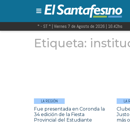
° - ST
° |
Viernes 7 de Agosto de 2026
|
16:42
hs
Etiqueta:
instit
LA REGIÓN
LA 
Fue presentada en Coronda la
Clube
34 edición de la Fiesta
Justo
Provincial del Estudiante
más o