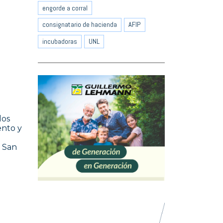
engorde a corral
consignatario de hacienda
AFIP
incubadoras
UNL
dos
ento y
b San