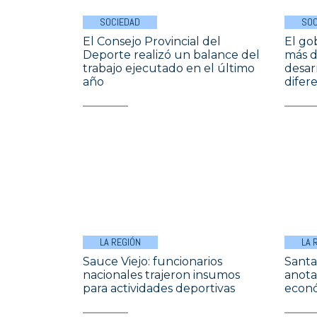
SOCIEDAD
SOC
El Consejo Provincial del
El gob
Deporte realizó un balance del
más d
trabajo ejecutado en el último
desar
año
difer
LA REGIÓN
LA 
Sauce Viejo: funcionarios
Santa
nacionales trajeron insumos
anota
para actividades deportivas
econ