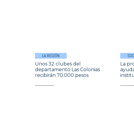
LA REGIÓN
SOC
Unos 32 clubes del
La pr
departamento Las Colonias
ayuda
recibirán 70.000 pesos
insti