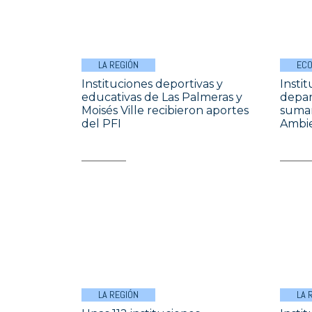
LA REGIÓN
ECO
Instituciones deportivas y
Insti
educativas de Las Palmeras y
depar
Moisés Ville recibieron aportes
sumar
del PFI
Ambie
LA REGIÓN
LA 