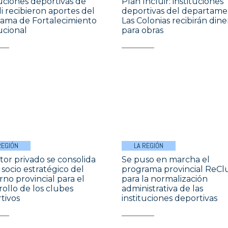
tuciones deportivas de
Plan Incluir: instituciones
i recibieron aportes del
deportivas del departam
ama de Fortalecimiento
Las Colonias recibirán dine
ucional
para obras
REGIÓN
LA REGIÓN
ctor privado se consolida
Se puso en marcha el
socio estratégico del
programa provincial ReCl
rno provincial para el
para la normalización
rollo de los clubes
administrativa de las
tivos
instituciones deportivas