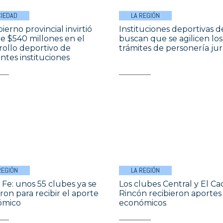
IEDAD
LA REGIÓN
ierno provincial invirtió
Instituciones deportivas de
e $540 millones en el
buscan que se agilicen los
rollo deportivo de
trámites de personería jur
entes instituciones
REGIÓN
LA REGIÓN
 Fe: unos 55 clubes ya se
Los clubes Central y El Ca
ron para recibir el aporte
Rincón recibieron aportes
ómico
económicos