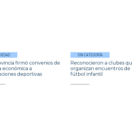
IEDAD
SIN CATEGORÍA
ovincia firmó convenios de
Reconocieron a clubes q
 económica a
organizan encuentros de
tuciones deportivas
fútbol infantil