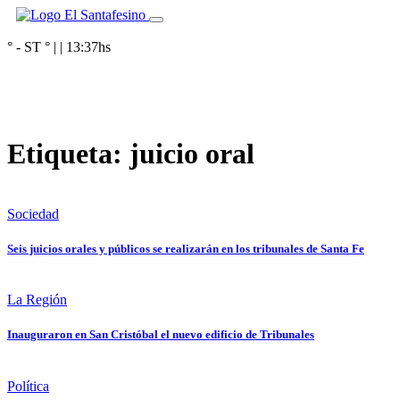
° - ST
° |
|
13:37
hs
Etiqueta:
juicio oral
Sociedad
Seis juicios orales y públicos se realizarán en los tribunales de Santa Fe
La Región
Inauguraron en San Cristóbal el nuevo edificio de Tribunales
Política