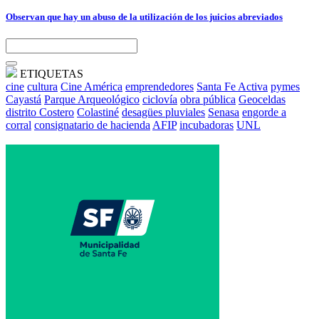
Observan que hay un abuso de la utilización de los juicios abreviados
ETIQUETAS
cine
cultura
Cine América
emprendedores
Santa Fe Activa
pymes
Cayastá
Parque Arqueológico
ciclovía
obra pública
Geoceldas
distrito Costero
Colastiné
desagües pluviales
Senasa
engorde a
corral
consignatario de hacienda
AFIP
incubadoras
UNL