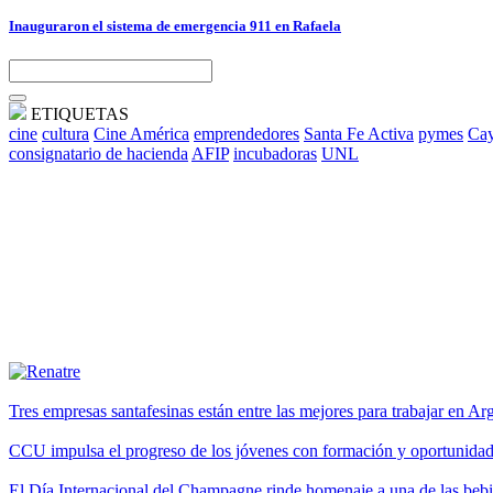
Inauguraron el sistema de emergencia 911 en Rafaela
ETIQUETAS
cine
cultura
Cine América
emprendedores
Santa Fe Activa
pymes
Cay
consignatario de hacienda
AFIP
incubadoras
UNL
Tres empresas santafesinas están entre las mejores para trabajar en A
CCU impulsa el progreso de los jóvenes con formación y oportunidade
El Día Internacional del Champagne rinde homenaje a una de las be