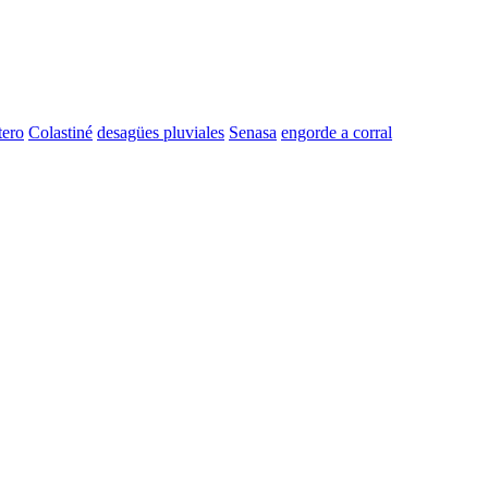
tero
Colastiné
desagües pluviales
Senasa
engorde a corral