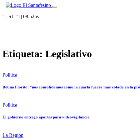
° - ST
° |
|
08:52
hs
Etiqueta:
Legislativo
Política
Betina Florito: “nos consolidamos como la cuarta fuerza más votada en la pr
Política
El gobierno entregó aportes para videovigilancia
La Región