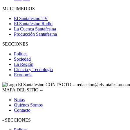
MULTIMEDIOS
El Santafesino TV
El Santafesino Radio
La Cuenca Santafesina
Producción Santafesina
SECCIONES
Política
Sociedad
La Región
Ciencia y Tecnología
Economía
CONTACTO
--
redaccion@elsantafesino.co
MAPA DEL SITIO
--
Notas
Quiénes Somos
Contacto
-
SECCIONES
Política