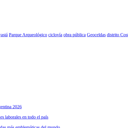
astá
Parque Arqueológico
ciclovía
obra pública
Geoceldas
distrito Cos
rgentina 2026
s laborales en todo el país
bidas más emblemáticas del mundo