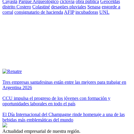
Cayastá
Parque Arqueológico
ciclovía
obra pública
Geoceldas
distrito Costero
Colastiné
desagües pluviales
Senasa
engorde a
corral
consignatario de hacienda
AFIP
incubadoras
UNL
Tres empresas santafesinas están entre las mejores para trabajar en
Argentina 2026
CCU impulsa el progreso de los jóvenes con formación y
oportunidades laborales en todo el país
El Día Internacional del Champagne rinde homenaje a una de las
bebidas más emblemáticas del mundo
Actualidad empresarial de nuestra región.