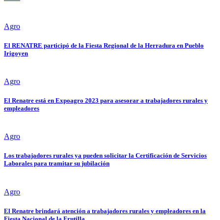
Agro
El RENATRE participó de la Fiesta Regional de la Herradura en Pueblo
Irigoyen
Agro
El Renatre está en Expoagro 2023 para asesorar a trabajadores rurales y
empleadores
Agro
Los trabajadores rurales ya pueden solicitar la Certificación de Servicios
Laborales para tramitar su jubilación
Agro
El Renatre brindará atención a trabajadores rurales y empleadores en la
Fiesta Nacional de la Frutilla