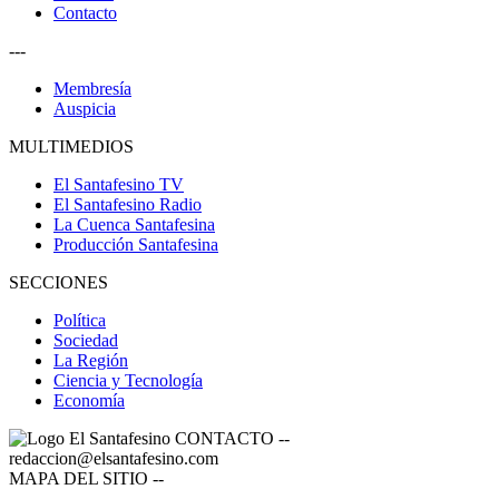
Contacto
---
Membresía
Auspicia
MULTIMEDIOS
El Santafesino TV
El Santafesino Radio
La Cuenca Santafesina
Producción Santafesina
SECCIONES
Política
Sociedad
La Región
Ciencia y Tecnología
Economía
CONTACTO
--
redaccion@elsantafesino.com
MAPA DEL SITIO
--