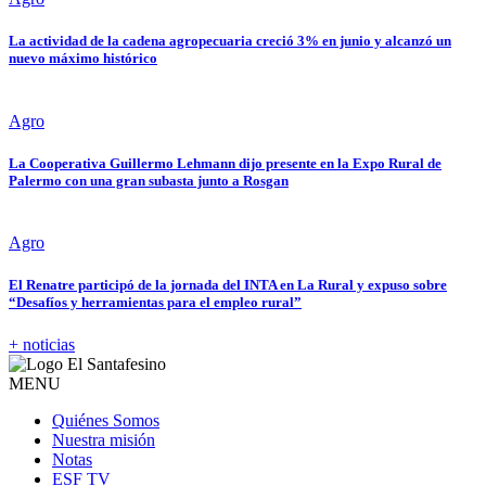
La actividad de la cadena agropecuaria creció 3% en junio y alcanzó un
nuevo máximo histórico
Agro
La Cooperativa Guillermo Lehmann dijo presente en la Expo Rural de
Palermo con una gran subasta junto a Rosgan
Agro
El Renatre participó de la jornada del INTA en La Rural y expuso sobre
“Desafíos y herramientas para el empleo rural”
+ noticias
MENU
Quiénes Somos
Nuestra misión
Notas
ESF TV