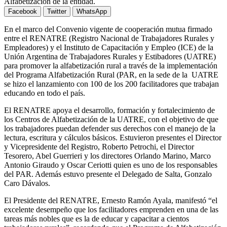
Alfabetización de la entidad.
Facebook
Twitter
WhatsApp
En el marco del Convenio vigente de cooperación mutua firmado
entre el RENATRE (Registro Nacional de Trabajadores Rurales y
Empleadores) y el Instituto de Capacitación y Empleo (ICE) de la
Unión Argentina de Trabajadores Rurales y Estibadores (UATRE)
para promover la alfabetización rural a través de la implementación
del Programa Alfabetización Rural (PAR, en la sede de la UATRE
se hizo el lanzamiento con 100 de los 200 facilitadores que trabajan
educando en todo el país.
El RENATRE apoya el desarrollo, formación y fortalecimiento de
los Centros de Alfabetización de la UATRE, con el objetivo de que
los trabajadores puedan defender sus derechos con el manejo de la
lectura, escritura y cálculos básicos. Estuvieron presentes el Director
y Vicepresidente del Registro, Roberto Petrochi, el Director
Tesorero, Abel Guerrieri y los directores Orlando Marino, Marco
Antonio Giraudo y Oscar Ceriotti quien es uno de los responsables
del PAR. Además estuvo presente el Delegado de Salta, Gonzalo
Caro Dávalos.
El Presidente del RENATRE, Ernesto Ramón Ayala, manifestó “el
excelente desempeño que los facilitadores emprenden en una de las
tareas más nobles que es la de educar y capacitar a cientos