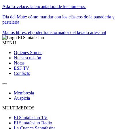
Ada Lovelace: la encantadora de los números
Día del Mate: cómo maridar con los clásicos de la panadería y
pastelería
Manos libres: el poder transformador del lavado artesanal
MENU
Quiénes Somos
Nuestra misión
Notas
ESF TV
Contacto
---
Membresía
Auspicia
MULTIMEDIOS
El Santafesino TV
El Santafesino Radio
La Cuenca Santafesina