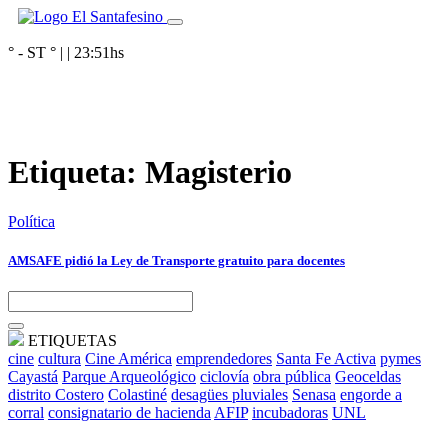
° - ST
° |
|
23:51
hs
Etiqueta:
Magisterio
Política
AMSAFE pidió la Ley de Transporte gratuito para docentes
ETIQUETAS
cine
cultura
Cine América
emprendedores
Santa Fe Activa
pymes
Cayastá
Parque Arqueológico
ciclovía
obra pública
Geoceldas
distrito Costero
Colastiné
desagües pluviales
Senasa
engorde a
corral
consignatario de hacienda
AFIP
incubadoras
UNL