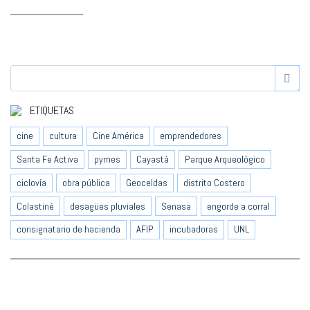
ETIQUETAS
cine
cultura
Cine América
emprendedores
Santa Fe Activa
pymes
Cayastá
Parque Arqueológico
ciclovía
obra pública
Geoceldas
distrito Costero
Colastiné
desagües pluviales
Senasa
engorde a corral
consignatario de hacienda
AFIP
incubadoras
UNL