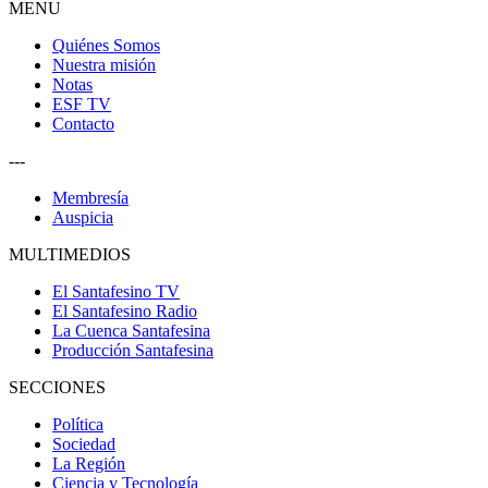
MENU
Quiénes Somos
Nuestra misión
Notas
ESF TV
Contacto
---
Membresía
Auspicia
MULTIMEDIOS
El Santafesino TV
El Santafesino Radio
La Cuenca Santafesina
Producción Santafesina
SECCIONES
Política
Sociedad
La Región
Ciencia y Tecnología