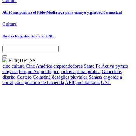
Cultura
Abrió sus puertas el Nido-Mediateca para ensayo y grabación musical
Cultura
Dolors Reig disertó en la UNL
ETIQUETAS
cine
cultura
Cine América
emprendedores
Santa Fe Activa
pymes
Cayastá
Parque Arqueológico
ciclovía
obra pública
Geoceldas
distrito Costero
Colastiné
desagües pluviales
Senasa
engorde a
corral
consignatario de hacienda
AFIP
incubadoras
UNL