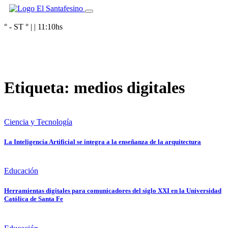
° - ST
° |
|
11:10
hs
Etiqueta:
medios digitales
Ciencia y Tecnología
La Inteligencia Artificial se integra a la enseñanza de la arquitectura
Educación
Herramientas digitales para comunicadores del siglo XXI en la Universidad
Católica de Santa Fe