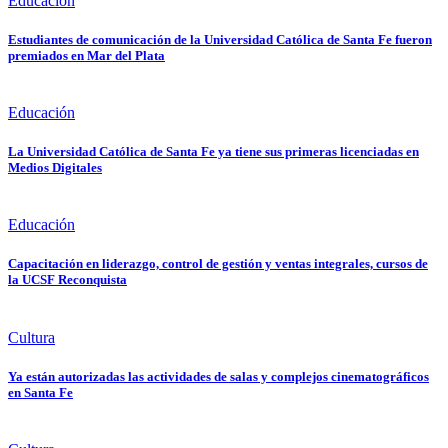
Educación
Estudiantes de comunicación de la Universidad Católica de Santa Fe fueron
premiados en Mar del Plata
Educación
La Universidad Católica de Santa Fe ya tiene sus primeras licenciadas en
Medios Digitales
Educación
Capacitación en liderazgo, control de gestión y ventas integrales, cursos de
la UCSF Reconquista
Cultura
Ya están autorizadas las actividades de salas y complejos cinematográficos
en Santa Fe