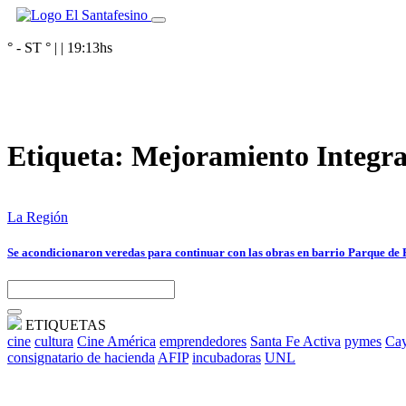
° - ST
° |
|
19:13
hs
Etiqueta:
Mejoramiento Integra
La Región
Se acondicionaron veredas para continuar con las obras en barrio Parque de
ETIQUETAS
cine
cultura
Cine América
emprendedores
Santa Fe Activa
pymes
Cay
consignatario de hacienda
AFIP
incubadoras
UNL