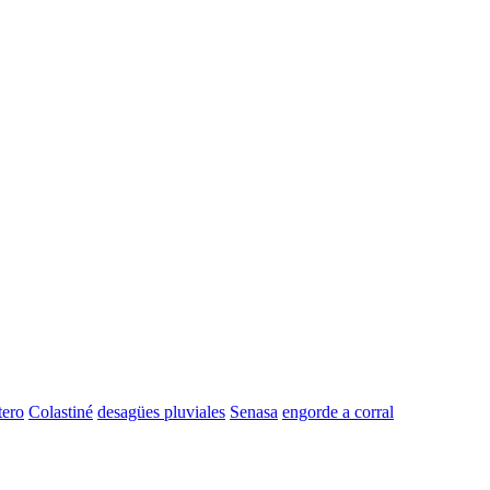
tero
Colastiné
desagües pluviales
Senasa
engorde a corral