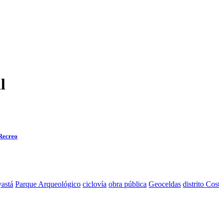
l
 Recreo
astá
Parque Arqueológico
ciclovía
obra pública
Geoceldas
distrito Cos