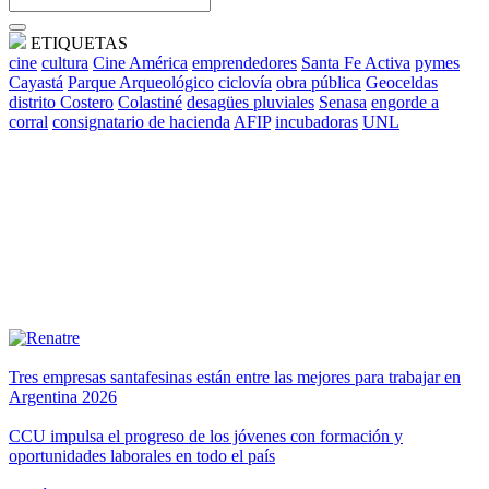
ETIQUETAS
cine
cultura
Cine América
emprendedores
Santa Fe Activa
pymes
Cayastá
Parque Arqueológico
ciclovía
obra pública
Geoceldas
distrito Costero
Colastiné
desagües pluviales
Senasa
engorde a
corral
consignatario de hacienda
AFIP
incubadoras
UNL
Tres empresas santafesinas están entre las mejores para trabajar en
Argentina 2026
CCU impulsa el progreso de los jóvenes con formación y
oportunidades laborales en todo el país