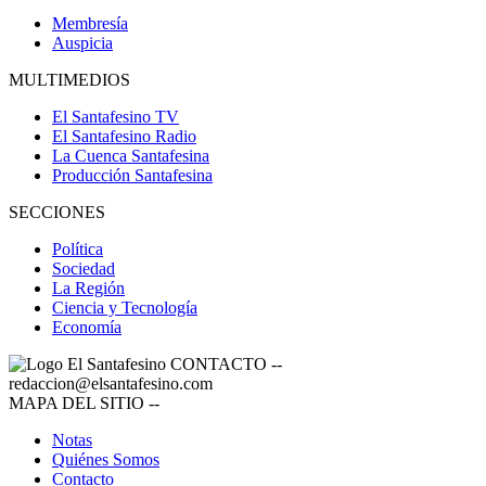
Membresía
Auspicia
MULTIMEDIOS
El Santafesino TV
El Santafesino Radio
La Cuenca Santafesina
Producción Santafesina
SECCIONES
Política
Sociedad
La Región
Ciencia y Tecnología
Economía
CONTACTO
--
redaccion@elsantafesino.com
MAPA DEL SITIO
--
Notas
Quiénes Somos
Contacto