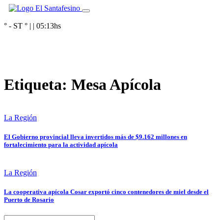
° - ST
° |
|
05:13
hs
Etiqueta:
Mesa Apícola
La Región
El Gobierno provincial lleva invertidos más de $9.162 millones en
fortalecimiento para la actividad apícola
La Región
La cooperativa apícola Cosar exportó cinco contenedores de miel desde el
Puerto de Rosario