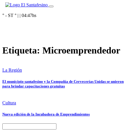
° - ST
° |
|
04:47
hs
Etiqueta:
Microemprendedor
La Región
El municipio santafesino y la Compañía de Cervecerías Unidas se unieron
para brindar capacitaciones gratuitas
Cultura
Nueva edición de la Incubadora de Emprendimientos