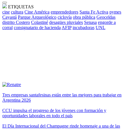
ETIQUETAS
cine
cultura
Cine América
emprendedores
Santa Fe Activa
pymes
Cayastá
Parque Arqueológico
ciclovía
obra pública
Geoceldas
distrito Costero
Colastiné
desagües pluviales
Senasa
engorde a
corral
consignatario de hacienda
AFIP
incubadoras
UNL
Tres empresas santafesinas están entre las mejores para trabajar en
Argentina 2026
CCU impulsa el progreso de los jóvenes con formación y
oportunidades laborales en todo el país
El Día Internacional del Champagne rinde homenaje a una de las