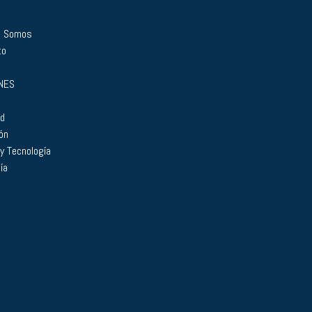
s Somos
to
NES
ad
ón
 y Tecnología
ía