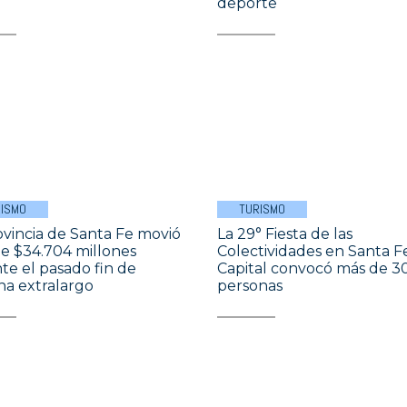
deporte
ISMO
TURISMO
ovincia de Santa Fe movió
La 29° Fiesta de las
e $34.704 millones
Colectividades en Santa F
te el pasado fin de
Capital convocó más de 30
a extralargo
personas