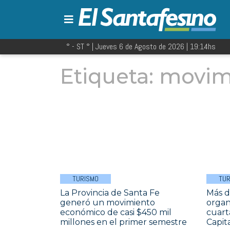
° - ST
° |
Jueves 6 de Agosto de 2026
|
19:14
hs
Etiqueta:
movim
TURISMO
TUR
La Provincia de Santa Fe
Más d
generó un movimiento
organ
económico de casi $450 mil
cuart
millones en el primer semestre
Capit