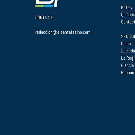
--
Notas
Quiéne
CONTACTO
Contac
--
-
redaccion@elsantafesino.com
SECCIO
Política
Socied
La Regi
Ciencia
Econom