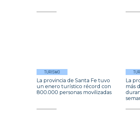
TURISMO
TUR
La provincia de Santa Fe tuvo
La pr
un enero turístico récord con
más d
800.000 personas movilizadas
duran
seman