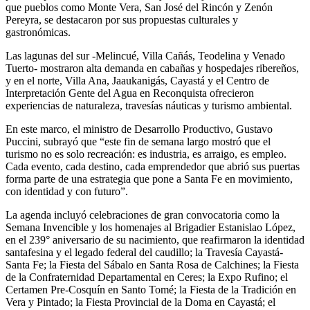
que pueblos como Monte Vera, San José del Rincón y Zenón
Pereyra, se destacaron por sus propuestas culturales y
gastronómicas.
Las lagunas del sur -Melincué, Villa Cañás, Teodelina y Venado
Tuerto- mostraron alta demanda en cabañas y hospedajes ribereños,
y en el norte, Villa Ana, Jaaukanigás, Cayastá y el Centro de
Interpretación Gente del Agua en Reconquista ofrecieron
experiencias de naturaleza, travesías náuticas y turismo ambiental.
En este marco, el ministro de Desarrollo Productivo, Gustavo
Puccini, subrayó que “este fin de semana largo mostró que el
turismo no es solo recreación: es industria, es arraigo, es empleo.
Cada evento, cada destino, cada emprendedor que abrió sus puertas
forma parte de una estrategia que pone a Santa Fe en movimiento,
con identidad y con futuro”.
La agenda incluyó celebraciones de gran convocatoria como la
Semana Invencible y los homenajes al Brigadier Estanislao López,
en el 239° aniversario de su nacimiento, que reafirmaron la identidad
santafesina y el legado federal del caudillo; la Travesía Cayastá-
Santa Fe; la Fiesta del Sábalo en Santa Rosa de Calchines; la Fiesta
de la Confraternidad Departamental en Ceres; la Expo Rufino; el
Certamen Pre-Cosquín en Santo Tomé; la Fiesta de la Tradición en
Vera y Pintado; la Fiesta Provincial de la Doma en Cayastá; el