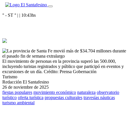
° - ST
° |
|
10:43
hs
El movimiento de personas en la provincia superó las 500.000,
incluyendo turistas registrados y público que participó en eventos y
excursiones de un día.
Crédito: Prensa Gobernación
Turismo
Redacción El Santafesino
26 de noviembre de 2025
fiestas populares
movimiento económico
naturaleza
observatorio
turístico
oferta turística
propuestas culturales
travesías náuticas
turismo ambiental