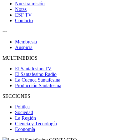
Nuestra misión
Notas
ESF TV
Contacto
---
Membresía
Auspicia
MULTIMEDIOS
El Santafesino TV
El Santafesino Radio
La Cuenca Santafesina
Producción Santafesina
SECCIONES
Política
Sociedad
La Región
Ciencia y Tecnología
Economía
CONTACTO
--