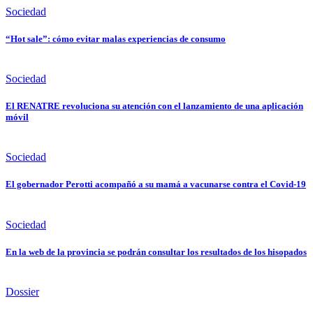
Sociedad
“Hot sale”: cómo evitar malas experiencias de consumo
Sociedad
El RENATRE revoluciona su atención con el lanzamiento de una aplicación
móvil
Sociedad
El gobernador Perotti acompañó a su mamá a vacunarse contra el Covid-19
Sociedad
En la web de la provincia se podrán consultar los resultados de los hisopados
Dossier