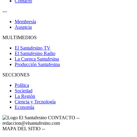
Contacto
---
Membresía
Auspicia
MULTIMEDIOS
El Santafesino TV
El Santafesino Radio
La Cuenca Santafesina
Producción Santafesina
SECCIONES
Política
Sociedad
La Región
Ciencia y Tecnología
Economía
CONTACTO
--
redaccion@elsantafesino.com
MAPA DEL SITIO
--