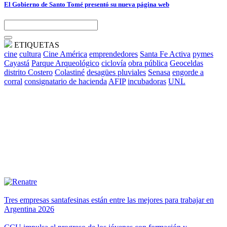
El Gobierno de Santo Tomé presentó su nueva página web
ETIQUETAS
cine
cultura
Cine América
emprendedores
Santa Fe Activa
pymes
Cayastá
Parque Arqueológico
ciclovía
obra pública
Geoceldas
distrito Costero
Colastiné
desagües pluviales
Senasa
engorde a
corral
consignatario de hacienda
AFIP
incubadoras
UNL
Tres empresas santafesinas están entre las mejores para trabajar en
Argentina 2026