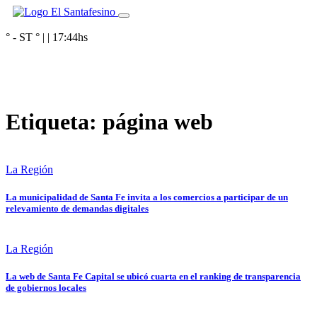
° - ST
° |
|
17:44
hs
Etiqueta:
página web
La Región
La municipalidad de Santa Fe invita a los comercios a participar de un
relevamiento de demandas digitales
La Región
La web de Santa Fe Capital se ubicó cuarta en el ranking de transparencia
de gobiernos locales