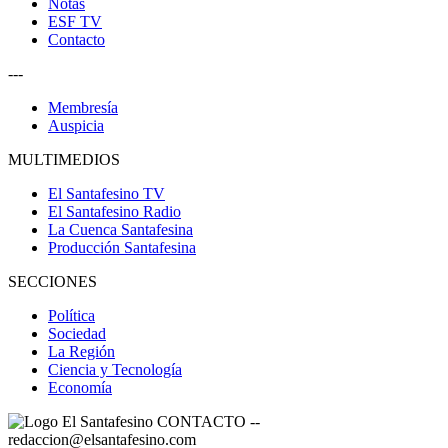
Notas
ESF TV
Contacto
---
Membresía
Auspicia
MULTIMEDIOS
El Santafesino TV
El Santafesino Radio
La Cuenca Santafesina
Producción Santafesina
SECCIONES
Política
Sociedad
La Región
Ciencia y Tecnología
Economía
CONTACTO
--
redaccion@elsantafesino.com