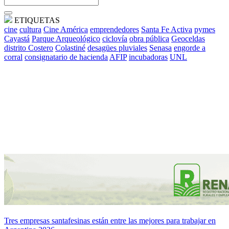
ETIQUETAS
cine
cultura
Cine América
emprendedores
Santa Fe Activa
pymes
Cayastá
Parque Arqueológico
ciclovía
obra pública
Geoceldas
distrito Costero
Colastiné
desagües pluviales
Senasa
engorde a
corral
consignatario de hacienda
AFIP
incubadoras
UNL
Tres empresas santafesinas están entre las mejores para trabajar en