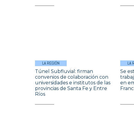
LA REGIÓN
LA 
Túnel Subfluvial: firman
Se es
convenios de colaboración con
traba
universidades e institutos de las
en em
provincias de Santa Fe y Entre
Franc
Ríos