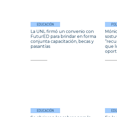
EDUCACIÓN
POL
La UNL firmó un convenio con
Mónic
FuturED para brindar en forma
sostu
conjunta capacitación, becas y
“recu
pasantías
que l
oport
EDUCACIÓN
EDU