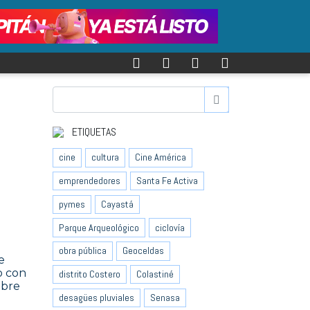
ETIQUETAS
cine
cultura
Cine América
emprendedores
Santa Fe Activa
pymes
Cayastá
Parque Arqueológico
ciclovía
obra pública
Geoceldas
e
o con
distrito Costero
Colastiné
obre
desagües pluviales
Senasa