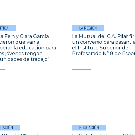
ÍTICA
LA REGIÓN
a Fein y Clara García
La Mutual del C.A. Pilar f
vieron que van a
un convenio para pasantí
perar la educación para
el Instituto Superior del
os jóvenes tengan
Profesorado N° 8 de Espe
unidades de trabajo”
CACIÓN
EDUCACIÓN