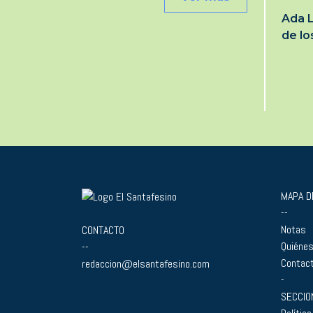
Ada L
de l
MAPA DE
--
Notas
CONTACTO
Quiéne
--
Contac
redaccion@elsantafesino.com
-
SECCIO