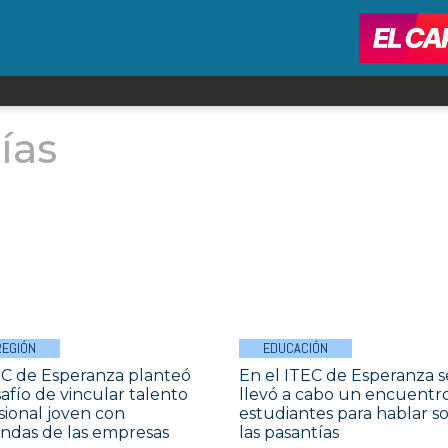
ías
REGIÓN
EDUCACIÓN
EC de Esperanza planteó
En el ITEC de Esperanza s
safío de vincular talento
llevó a cabo un encuentr
sional joven con
estudiantes para hablar s
das de las empresas
las pasantías