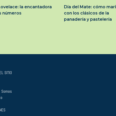
ovelace: la encantadora
Día del Mate: cómo mar
os números
con los clásicos de la
panadería y pastelería
L SITIO
s Somos
to
NES