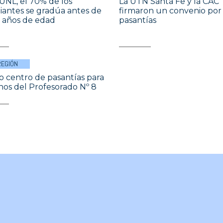
 UNL, el 70% de los
La UTN Santa Fe y la CAC
iantes se gradúa antes de
firmaron un convenio por
9 años de edad
pasantías
REGIÓN
 centro de pasantías para
os del Profesorado Nº 8