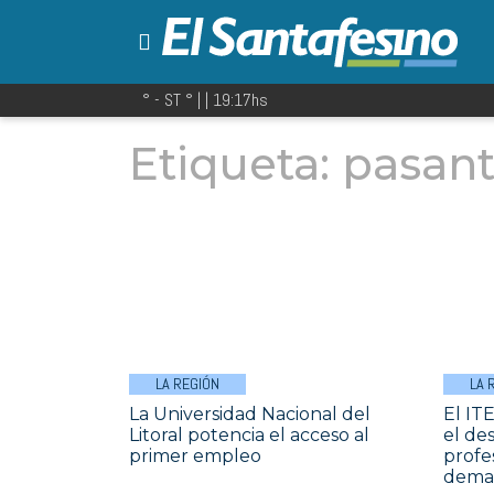
° - ST
° |
|
19:17
hs
Etiqueta:
pasant
LA REGIÓN
LA 
La Universidad Nacional del
El IT
Litoral potencia el acceso al
el de
primer empleo
profe
deman