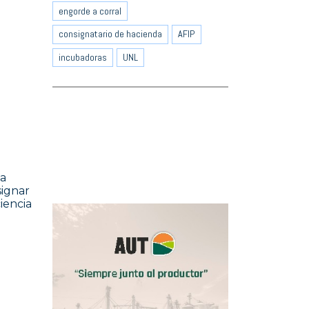
engorde a corral
consignatario de hacienda
AFIP
incubadoras
UNL
ia
signar
iencia