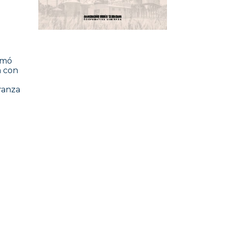
irmó
a con
ranza