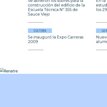
Se abrieron los sobres para la
En la
construcción del edificio de la
estud
Escuela Técnica Nº 355 de
los 2
Sauce Viejo
CULTURA
LA 
Se inauguró la Expo Carreras
Nuevo
2009
alumn