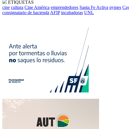
ETIQUETAS
cine
cultura
Cine América
emprendedores
Santa Fe Activa
pymes
Cay
consignatario de hacienda
AFIP
incubadoras
UNL