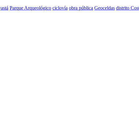
astá
Parque Arqueológico
ciclovía
obra pública
Geoceldas
distrito Cos