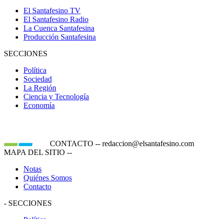
El Santafesino TV
El Santafesino Radio
La Cuenca Santafesina
Producción Santafesina
SECCIONES
Política
Sociedad
La Región
Ciencia y Tecnología
Economía
CONTACTO
--
redaccion@elsantafesino.com
MAPA DEL SITIO
--
Notas
Quiénes Somos
Contacto
-
SECCIONES