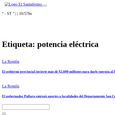
° - ST
° |
|
10:57
hs
Etiqueta:
potencia eléctrica
La Región
El gobierno provincial invierte más de $2.600 millones para darle energía al 
La Región
El gobernador Pullaro entregó aportes a localidades del Departamento San Cr