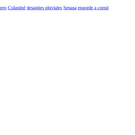
tero
Colastiné
desagües pluviales
Senasa
engorde a corral