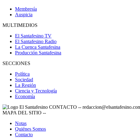
Membresía
Auspicia
MULTIMEDIOS
El Santafesino TV
El Santafesino Radio
La Cuenca Santafesina
Producción Santafesina
SECCIONES
Política
Sociedad
La Región
Ciencia y Tecnología
Economía
CONTACTO
--
redaccion@elsantafesino.co
MAPA DEL SITIO
--
Notas
Quiénes Somos
Contacto