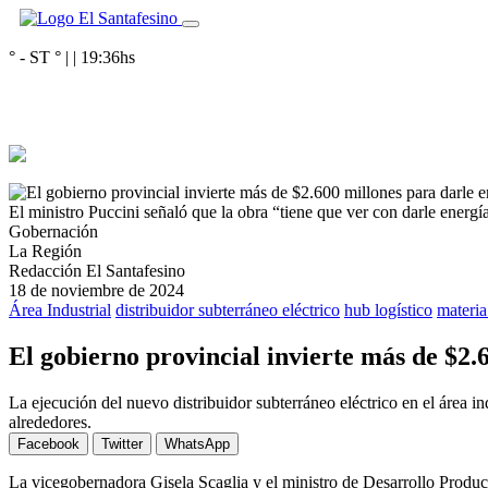
° - ST
° |
|
19:36
hs
El ministro Puccini señaló que la obra “tiene que ver con darle energ
Gobernación
La Región
Redacción El Santafesino
18 de noviembre de 2024
Área Industrial
distribuidor subterráneo eléctrico
hub logístico
materia
El gobierno provincial invierte más de $2.
La ejecución del nuevo distribuidor subterráneo eléctrico en el área in
alrededores.
Facebook
Twitter
WhatsApp
La vicegobernadora Gisela Scaglia y el ministro de Desarrollo Product