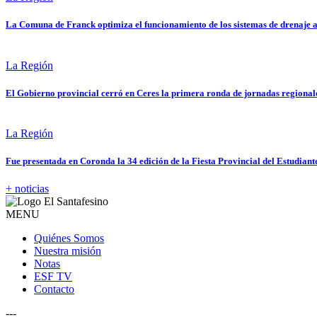
La Comuna de Franck optimiza el funcionamiento de los sistemas de drenaje a
La Región
El Gobierno provincial cerró en Ceres la primera ronda de jornadas regional
La Región
Fue presentada en Coronda la 34 edición de la Fiesta Provincial del Estudiant
+ noticias
MENU
Quiénes Somos
Nuestra misión
Notas
ESF TV
Contacto
---