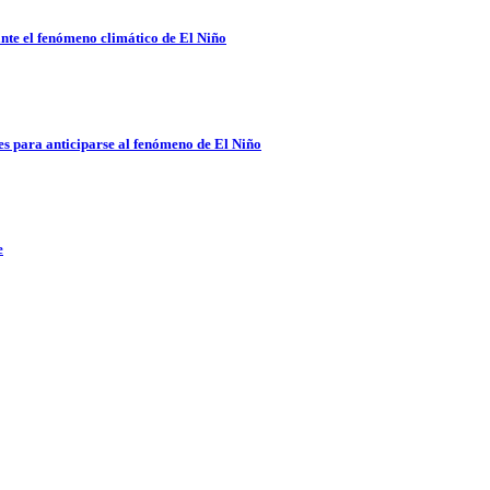
nte el fenómeno climático de El Niño
es para anticiparse al fenómeno de El Niño
e