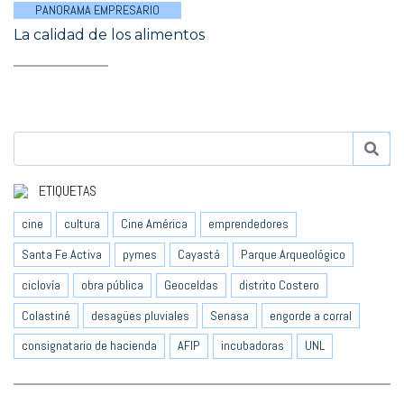
PANORAMA EMPRESARIO
La calidad de los alimentos
ETIQUETAS
cine
cultura
Cine América
emprendedores
Santa Fe Activa
pymes
Cayastá
Parque Arqueológico
ciclovía
obra pública
Geoceldas
distrito Costero
Colastiné
desagües pluviales
Senasa
engorde a corral
consignatario de hacienda
AFIP
incubadoras
UNL