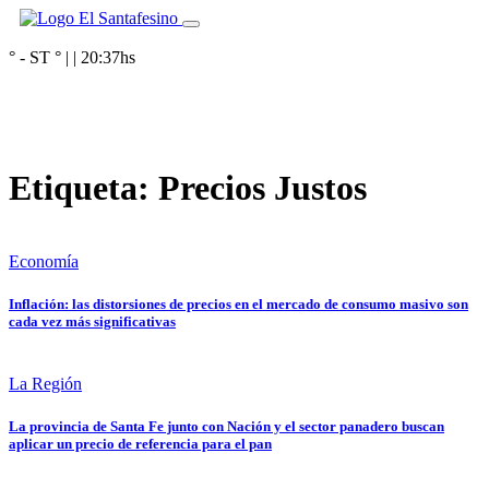
° - ST
° |
|
20:37
hs
Etiqueta:
Precios Justos
Economía
Inflación: las distorsiones de precios en el mercado de consumo masivo son
cada vez más significativas
La Región
La provincia de Santa Fe junto con Nación y el sector panadero buscan
aplicar un precio de referencia para el pan