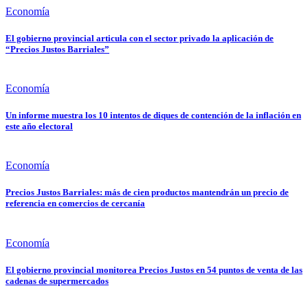
Economía
El gobierno provincial articula con el sector privado la aplicación de
“Precios Justos Barriales”
Economía
Un informe muestra los 10 intentos de diques de contención de la inflación en
este año electoral
Economía
Precios Justos Barriales: más de cien productos mantendrán un precio de
referencia en comercios de cercanía
Economía
El gobierno provincial monitorea Precios Justos en 54 puntos de venta de las
cadenas de supermercados