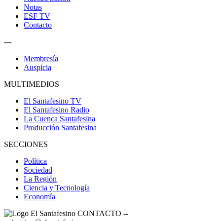
Notas
ESF TV
Contacto
---
Membresía
Auspicia
MULTIMEDIOS
El Santafesino TV
El Santafesino Radio
La Cuenca Santafesina
Producción Santafesina
SECCIONES
Política
Sociedad
La Región
Ciencia y Tecnología
Economía
CONTACTO
--