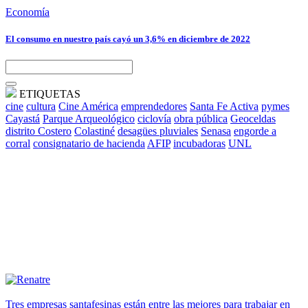
Economía
El consumo en nuestro país cayó un 3,6% en diciembre de 2022
ETIQUETAS
cine
cultura
Cine América
emprendedores
Santa Fe Activa
pymes
Cayastá
Parque Arqueológico
ciclovía
obra pública
Geoceldas
distrito Costero
Colastiné
desagües pluviales
Senasa
engorde a
corral
consignatario de hacienda
AFIP
incubadoras
UNL
Tres empresas santafesinas están entre las mejores para trabajar en