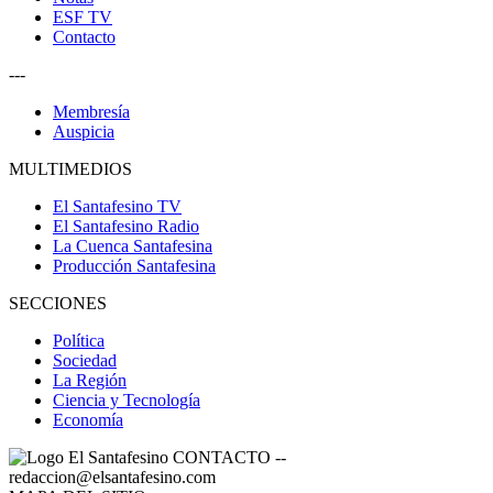
ESF TV
Contacto
---
Membresía
Auspicia
MULTIMEDIOS
El Santafesino TV
El Santafesino Radio
La Cuenca Santafesina
Producción Santafesina
SECCIONES
Política
Sociedad
La Región
Ciencia y Tecnología
Economía
CONTACTO
--
redaccion@elsantafesino.com