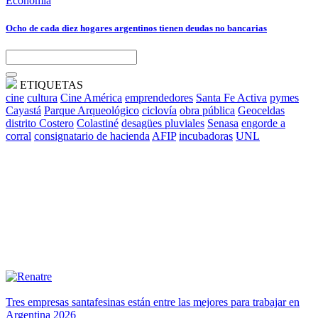
Economía
Ocho de cada diez hogares argentinos tienen deudas no bancarias
ETIQUETAS
cine
cultura
Cine América
emprendedores
Santa Fe Activa
pymes
Cayastá
Parque Arqueológico
ciclovía
obra pública
Geoceldas
distrito Costero
Colastiné
desagües pluviales
Senasa
engorde a
corral
consignatario de hacienda
AFIP
incubadoras
UNL
Tres empresas santafesinas están entre las mejores para trabajar en
Argentina 2026