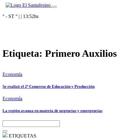
° - ST
° |
|
13:52
hs
Etiqueta:
Primero Auxilios
Economía
Se realizó el 2º Congreso de Educación y Producción
Economía
La región avanza en materia de urgencias y emergencias
ETIQUETAS