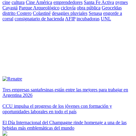
cine
cultura
Cine América
emprendedores
Santa Fe Activa
pymes
Cayastá
Parque Arqueológico
ciclovía
obra pública
Geoceldas
distrito Costero
Colastiné
desagües pluviales
Senasa
engorde a
corral
consignatario de hacienda
AFIP
incubadoras
UNL
Tres empresas santafesinas están entre las mejores para trabajar en
Argentina 2026
CCU impulsa el progreso de los jóvenes con formación y
oportunidades laborales en todo el país
El Día Internacional del Champagne rinde homenaje a una de las
bebidas más emblemáticas del mundo