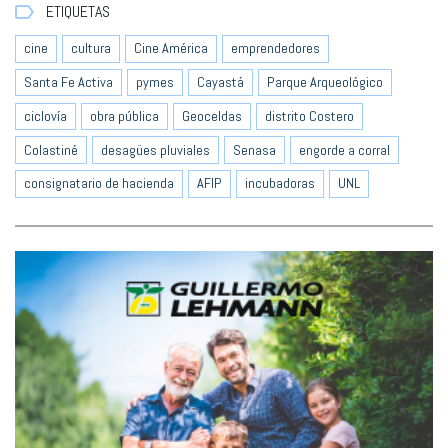
ETIQUETAS
cine
cultura
Cine América
emprendedores
Santa Fe Activa
pymes
Cayastá
Parque Arqueológico
ciclovía
obra pública
Geoceldas
distrito Costero
Colastiné
desagües pluviales
Senasa
engorde a corral
consignatario de hacienda
AFIP
incubadoras
UNL