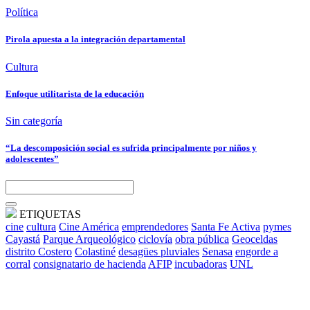
Política
Pirola apuesta a la integración departamental
Cultura
Enfoque utilitarista de la educación
Sin categoría
“La descomposición social es sufrida principalmente por niños y
adolescentes”
ETIQUETAS
cine
cultura
Cine América
emprendedores
Santa Fe Activa
pymes
Cayastá
Parque Arqueológico
ciclovía
obra pública
Geoceldas
distrito Costero
Colastiné
desagües pluviales
Senasa
engorde a
corral
consignatario de hacienda
AFIP
incubadoras
UNL