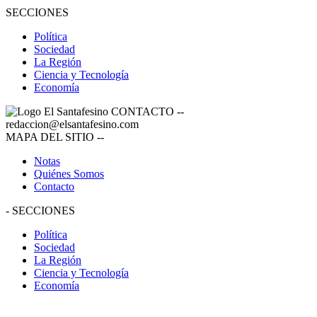
SECCIONES
Política
Sociedad
La Región
Ciencia y Tecnología
Economía
CONTACTO
--
redaccion@elsantafesino.com
MAPA DEL SITIO
--
Notas
Quiénes Somos
Contacto
-
SECCIONES
Política
Sociedad
La Región
Ciencia y Tecnología
Economía