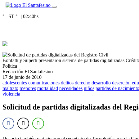
° - ST
° |
|
02:40
hs
Bonfatti y Superti presentaron sistema de partidas digitalizadas
Crédit
Política
Redacción El Santafesino
17 de junio de 2010
adolescentes
comunicaciones
delitos
derecho
desarrollo
deserción
edu
maltrato
menores
mortalidad
necesidades
niños
partidas de nacimient
violencia
Solicitud de partidas digitalizadas del Regi
Del acto también participaron el secretario de Tecnologías para la Ge