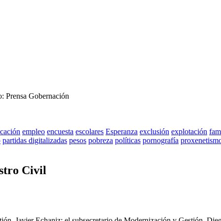
o: Prensa Gobernación
cación
empleo
encuesta
escolares
Esperanza
exclusión
explotación
fam
o
partidas digitalizadas
pesos
pobreza
políticas
pornografía
proxenetism
stro Civil
stión, Javier Echaniz; el subsecretario de Modernización y Gestión, Die