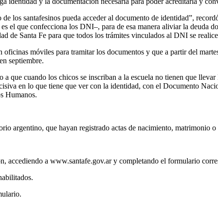
ga identidad y la documentación necesaria para poder acreditarla y con
de los santafesinos pueda acceder al documento de identidad”, recordó
 es el que confecciona los DNI–, para de esa manera aliviar la deuda do
d de Santa Fe para que todos los trámites vinculados al DNI se realicen
oficinas móviles para tramitar los documentos y que a partir del martes 
 en septiembre.
 a que cuando los chicos se inscriban a la escuela no tienen que llevar 
isiva en lo que tiene que ver con la identidad, con el Documento Nacio
hos Humanos.
ritorio argentino, que hayan registrado actas de nacimiento, matrimonio o
ión, accediendo a www.santafe.gov.ar y completando el formulario corr
abilitados.
mulario.