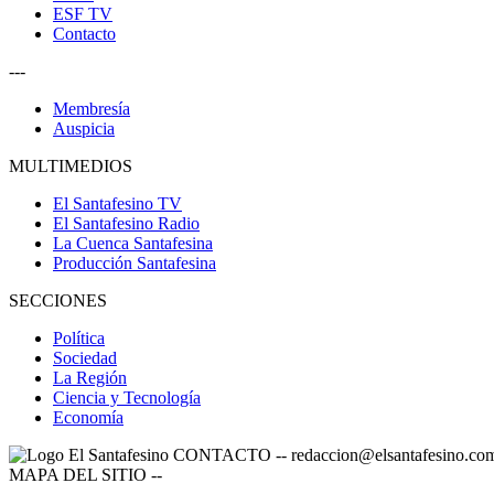
ESF TV
Contacto
---
Membresía
Auspicia
MULTIMEDIOS
El Santafesino TV
El Santafesino Radio
La Cuenca Santafesina
Producción Santafesina
SECCIONES
Política
Sociedad
La Región
Ciencia y Tecnología
Economía
CONTACTO
--
redaccion@elsantafesino.co
MAPA DEL SITIO
--