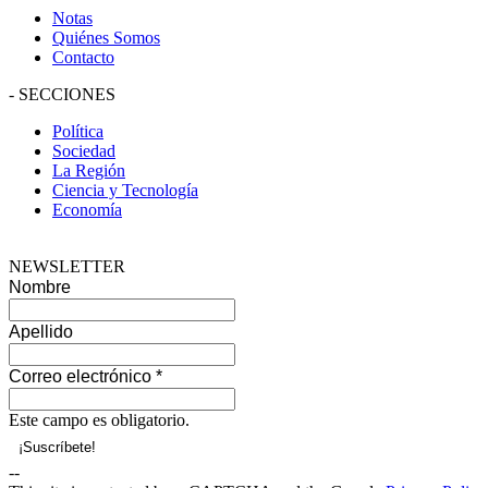
Notas
Quiénes Somos
Contacto
-
SECCIONES
Política
Sociedad
La Región
Ciencia y Tecnología
Economía
NEWSLETTER
Nombre
Apellido
Correo electrónico
*
Este campo es obligatorio.
--