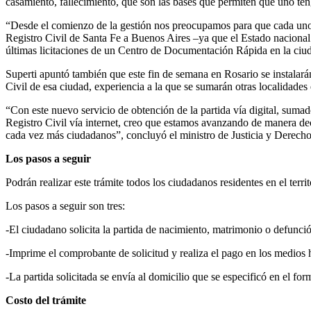
casamiento, fallecimiento, que son las bases que permiten que uno ten
“Desde el comienzo de la gestión nos preocupamos para que cada uno 
Registro Civil de Santa Fe a Buenos Aires –ya que el Estado nacional
últimas licitaciones de un Centro de Documentación Rápida en la ciuda
Superti apuntó también que este fin de semana en Rosario se instalarán 
Civil de esa ciudad, experiencia a la que se sumarán otras localidades
“Con este nuevo servicio de obtención de la partida vía digital, sumado
Registro Civil vía internet, creo que estamos avanzando de manera dec
cada vez más ciudadanos”, concluyó el ministro de Justicia y Derec
Los pasos a seguir
Podrán realizar este trámite todos los ciudadanos residentes en el ter
Los pasos a seguir son tres:
-El ciudadano solicita la partida de nacimiento, matrimonio o defunc
-Imprime el comprobante de solicitud y realiza el pago en los medios h
-La partida solicitada se envía al domicilio que se especificó en el for
Costo del trámite