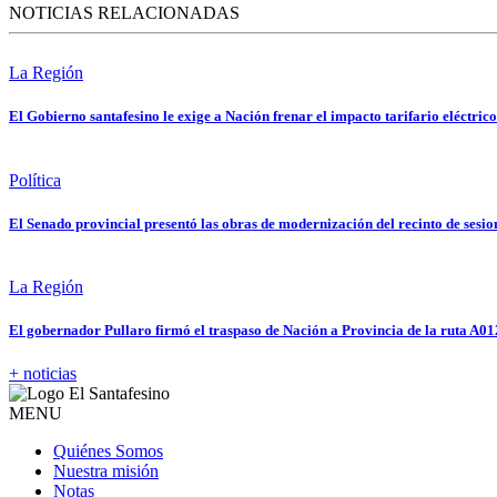
NOTICIAS RELACIONADAS
La Región
El Gobierno santafesino le exige a Nación frenar el impacto tarifario eléctrico
Política
El Senado provincial presentó las obras de modernización del recinto de sesio
La Región
El gobernador Pullaro firmó el traspaso de Nación a Provincia de la ruta A01
+ noticias
MENU
Quiénes Somos
Nuestra misión
Notas