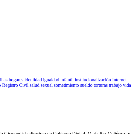
ilias
hogares
identidad
igualdad
infantil
institucionalización
Internet
o
Registro Civil
salud
sexual
sometimiento
sueldo
torturas
trabajo
vida
go Gismondi; la directora de Gobierno Digital, María Paz Gutiérrez; y