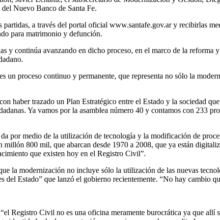
es del Nuevo Banco de Santa Fe.
 partidas, a través del portal oficial www.santafe.gov.ar y recibirlas me
ando para matrimonio y defunción.
tidas y continúa avanzando en dicho proceso, en el marco de la reforma
udadano.
 es un proceso continuo y permanente, que representa no sólo la moderni
, con haber trazado un Plan Estratégico entre el Estado y la sociedad qu
dadanas. Ya vamos por la asamblea número 40 y contamos con 233 proyec
 da por medio de la utilización de tecnología y la modificación de proces
n millón 800 mil, que abarcan desde 1970 a 2008, que ya están digitali
nacimiento que existen hoy en el Registro Civil”.
que la modernización no incluye sólo la utilización de las nuevas tecno
es del Estado” que lanzó el gobierno recientemente. “No hay cambio que 
“el Registro Civil no es una oficina meramente burocrática ya que allí s