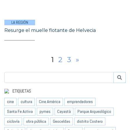
LA REGIÓN
Resurge el muelle flotante de Helvecia
1
2
3
»
ETIQUETAS
cine
cultura
Cine América
emprendedores
Santa Fe Activa
pymes
Cayastá
Parque Arqueológico
ciclovía
obra pública
Geoceldas
distrito Costero