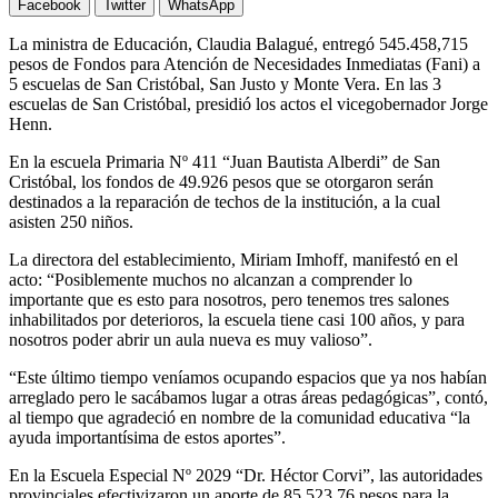
Facebook
Twitter
WhatsApp
La ministra de Educación, Claudia Balagué, entregó 545.458,715
pesos de Fondos para Atención de Necesidades Inmediatas (Fani) a
5 escuelas de San Cristóbal, San Justo y Monte Vera. En las 3
escuelas de San Cristóbal, presidió los actos el vicegobernador Jorge
Henn.
En la escuela Primaria Nº 411 “Juan Bautista Alberdi” de San
Cristóbal, los fondos de 49.926 pesos que se otorgaron serán
destinados a la reparación de techos de la institución, a la cual
asisten 250 niños.
La directora del establecimiento, Miriam Imhoff, manifestó en el
acto: “Posiblemente muchos no alcanzan a comprender lo
importante que es esto para nosotros, pero tenemos tres salones
inhabilitados por deterioros, la escuela tiene casi 100 años, y para
nosotros poder abrir un aula nueva es muy valioso”.
“Este último tiempo veníamos ocupando espacios que ya nos habían
arreglado pero le sacábamos lugar a otras áreas pedagógicas”, contó,
al tiempo que agradeció en nombre de la comunidad educativa “la
ayuda importantísima de estos aportes”.
En la Escuela Especial Nº 2029 “Dr. Héctor Corvi”, las autoridades
provinciales efectivizaron un aporte de 85.523,76 pesos para la