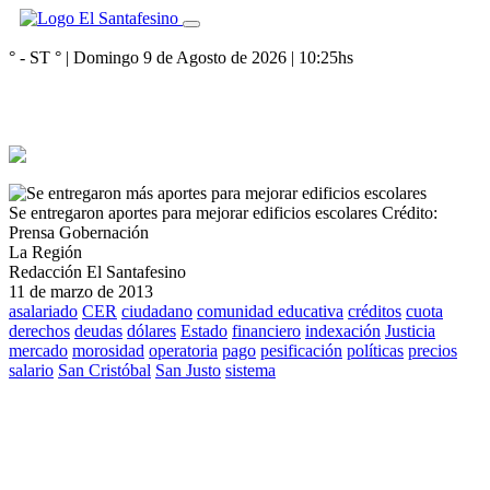
° - ST
° |
Domingo 9 de Agosto de 2026
|
10:25
hs
Se entregaron aportes para mejorar edificios escolares
Crédito:
Prensa Gobernación
La Región
Redacción El Santafesino
11 de marzo de 2013
asalariado
CER
ciudadano
comunidad educativa
créditos
cuota
derechos
deudas
dólares
Estado
financiero
indexación
Justicia
mercado
morosidad
operatoria
pago
pesificación
políticas
precios
salario
San Cristóbal
San Justo
sistema