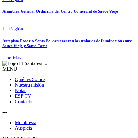
Asamblea General Ordinaria del Centro Comercial de Sauce Viejo
La Región
Autopista Rosario-Santa Fe: comenzaron los trabajos de iluminación entre
Sauce Viejo y Santo Tomé
+ noticias
MENU
Quiénes Somos
Nuestra misión
Notas
ESF TV
Contacto
---
Membresía
Auspicia