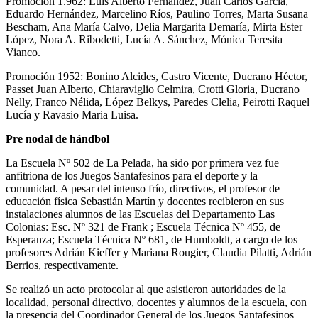
Promoción 1.962: Luis Alberto Fernández, Juan Carlos García,
Eduardo Hernández, Marcelino Ríos, Paulino Torres, Marta Susana
Bescham, Ana María Calvo, Delia Margarita Demaría, Mirta Ester
López, Nora A. Ribodetti, Lucía A. Sánchez, Mónica Teresita
Vianco.
Promoción 1952: Bonino Alcides, Castro Vicente, Ducrano Héctor,
Passet Juan Alberto, Chiaraviglio Celmira, Crotti Gloria, Ducrano
Nelly, Franco Nélida, López Belkys, Paredes Clelia, Peirotti Raquel
Lucía y Ravasio Maria Luisa.
Pre nodal de hándbol
La Escuela Nº 502 de La Pelada, ha sido por primera vez fue
anfitriona de los Juegos Santafesinos para el deporte y la
comunidad. A pesar del intenso frío, directivos, el profesor de
educación física Sebastián Martín y docentes recibieron en sus
instalaciones alumnos de las Escuelas del Departamento Las
Colonias: Esc. Nº 321 de Frank ; Escuela Técnica Nº 455, de
Esperanza; Escuela Técnica Nº 681, de Humboldt, a cargo de los
profesores Adrián Kieffer y Mariana Rougier, Claudia Pilatti, Adrián
Berrios, respectivamente.
Se realizó un acto protocolar al que asistieron autoridades de la
localidad, personal directivo, docentes y alumnos de la escuela, con
la presencia del Coordinador General de los Juegos Santafesinos