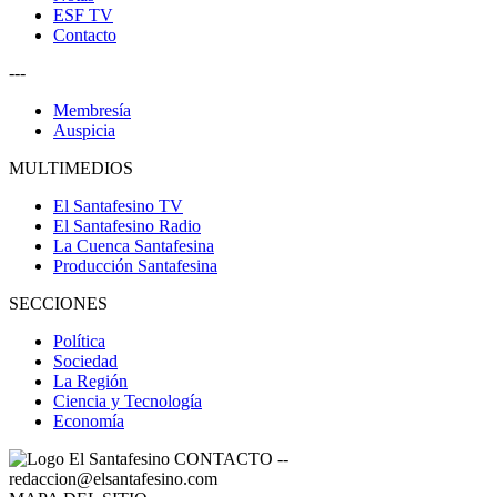
ESF TV
Contacto
---
Membresía
Auspicia
MULTIMEDIOS
El Santafesino TV
El Santafesino Radio
La Cuenca Santafesina
Producción Santafesina
SECCIONES
Política
Sociedad
La Región
Ciencia y Tecnología
Economía
CONTACTO
--
redaccion@elsantafesino.com