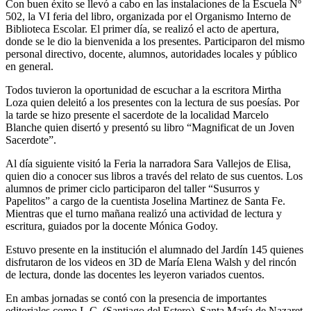
Con buen éxito se llevó a cabo en las instalaciones de la Escuela Nº
502, la VI feria del libro, organizada por el Organismo Interno de
Biblioteca Escolar. El primer día, se realizó el acto de apertura,
donde se le dio la bienvenida a los presentes. Participaron del mismo
personal directivo, docente, alumnos, autoridades locales y público
en general.
Todos tuvieron la oportunidad de escuchar a la escritora Mirtha
Loza quien deleitó a los presentes con la lectura de sus poesías. Por
la tarde se hizo presente el sacerdote de la localidad Marcelo
Blanche quien disertó y presentó su libro “Magnificat de un Joven
Sacerdote”.
Al día siguiente visitó la Feria la narradora Sara Vallejos de Elisa,
quien dio a conocer sus libros a través del relato de sus cuentos. Los
alumnos de primer ciclo participaron del taller “Susurros y
Papelitos” a cargo de la cuentista Joselina Martinez de Santa Fe.
Mientras que el turno mañana realizó una actividad de lectura y
escritura, guiados por la docente Mónica Godoy.
Estuvo presente en la institución el alumnado del Jardín 145 quienes
disfrutaron de los videos en 3D de María Elena Walsh y del rincón
de lectura, donde las docentes les leyeron variados cuentos.
En ambas jornadas se contó con la presencia de importantes
editoriales como L.C. (Santiago del Estero), Santa María de Nazaret