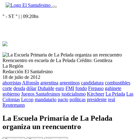
° - ST
° |
|
09:20
hs
Reencuentro en escuela de La Pelada
Crédito: Gentileza
La Región
Redacción El Santafesino
18 de julio de 2012
ahorristas
Alfonsín
argentina
argentinos
candidatura
combustibles
corte
deuda
dólar
Duhalde
euro
FMI
fondo
Frepaso
gabinete
gobierno
Juegos Santafesinos
justicialismo
Kirchner
La Pelada
Las
Colonias
Lecop
mandatario
pacto
políticas
presidente
real
Reutemann
La Escuela Primaria de La Pelada
organiza un reencuentro