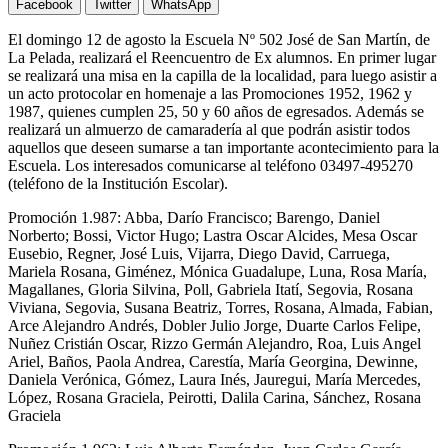
Facebook
Twitter
WhatsApp
El domingo 12 de agosto la Escuela Nº 502 José de San Martín, de
La Pelada, realizará el Reencuentro de Ex alumnos. En primer lugar
se realizará una misa en la capilla de la localidad, para luego asistir a
un acto protocolar en homenaje a las Promociones 1952, 1962 y
1987, quienes cumplen 25, 50 y 60 años de egresados. Además se
realizará un almuerzo de camaradería al que podrán asistir todos
aquellos que deseen sumarse a tan importante acontecimiento para la
Escuela. Los interesados comunicarse al teléfono 03497-495270
(teléfono de la Institución Escolar).
Promoción 1.987: Abba, Darío Francisco; Barengo, Daniel
Norberto; Bossi, Victor Hugo; Lastra Oscar Alcides, Mesa Oscar
Eusebio, Regner, José Luis, Vijarra, Diego David, Carruega,
Mariela Rosana, Giménez, Mónica Guadalupe, Luna, Rosa María,
Magallanes, Gloria Silvina, Poll, Gabriela Itatí, Segovia, Rosana
Viviana, Segovia, Susana Beatriz, Torres, Rosana, Almada, Fabian,
Arce Alejandro Andrés, Dobler Julio Jorge, Duarte Carlos Felipe,
Nuñez Cristián Oscar, Rizzo Germán Alejandro, Roa, Luis Angel
Ariel, Baños, Paola Andrea, Carestía, María Georgina, Dewinne,
Daniela Verónica, Gómez, Laura Inés, Jauregui, María Mercedes,
López, Rosana Graciela, Peirotti, Dalila Carina, Sánchez, Rosana
Graciela