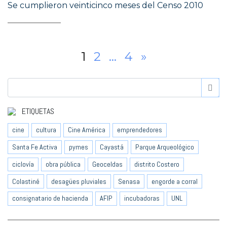
Se cumplieron veinticinco meses del Censo 2010
1
2
…
4
»
ETIQUETAS
cine
cultura
Cine América
emprendedores
Santa Fe Activa
pymes
Cayastá
Parque Arqueológico
ciclovía
obra pública
Geoceldas
distrito Costero
Colastiné
desagües pluviales
Senasa
engorde a corral
consignatario de hacienda
AFIP
incubadoras
UNL