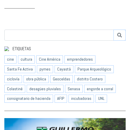
ETIQUETAS
cine
cultura
Cine América
emprendedores
Santa Fe Activa
pymes
Cayastá
Parque Arqueológico
ciclovía
obra pública
Geoceldas
distrito Costero
Colastiné
desagües pluviales
Senasa
engorde a corral
consignatario de hacienda
AFIP
incubadoras
UNL