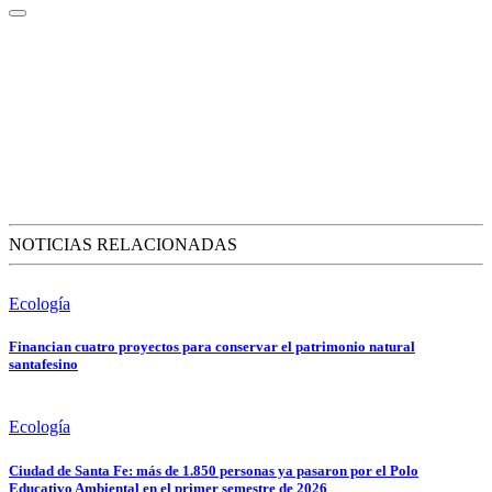
NOTICIAS RELACIONADAS
Ecología
Financian cuatro proyectos para conservar el patrimonio natural
santafesino
Ecología
Ciudad de Santa Fe: más de 1.850 personas ya pasaron por el Polo
Educativo Ambiental en el primer semestre de 2026