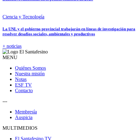
Ciencia y Tecnología
La UNL y el gobierno provincial trabajarán en líneas de investigación para
resolver desafíos sociales, ambientales y productivos
+ noticias
MENU
Quiénes Somos
Nuestra misión
Notas
ESF TV
Contacto
---
Membresía
Auspicia
MULTIMEDIOS
El Santafesino TV