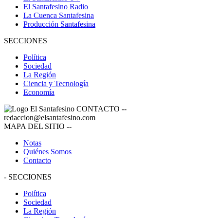
El Santafesino Radio
La Cuenca Santafesina
Producción Santafesina
SECCIONES
Política
Sociedad
La Región
Ciencia y Tecnología
Economía
CONTACTO
--
redaccion@elsantafesino.com
MAPA DEL SITIO
--
Notas
Quiénes Somos
Contacto
-
SECCIONES
Política
Sociedad
La Región