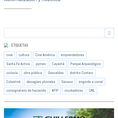
ETIQUETAS
cine
cultura
Cine América
emprendedores
Santa Fe Activa
pymes
Cayastá
Parque Arqueológico
ciclovía
obra pública
Geoceldas
distrito Costero
Colastiné
desagües pluviales
Senasa
engorde a corral
consignatario de hacienda
AFIP
incubadoras
UNL