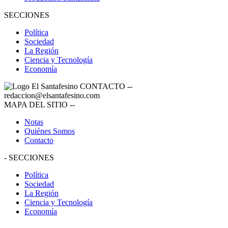
SECCIONES
Política
Sociedad
La Región
Ciencia y Tecnología
Economía
CONTACTO
--
redaccion@elsantafesino.com
MAPA DEL SITIO
--
Notas
Quiénes Somos
Contacto
-
SECCIONES
Política
Sociedad
La Región
Ciencia y Tecnología
Economía