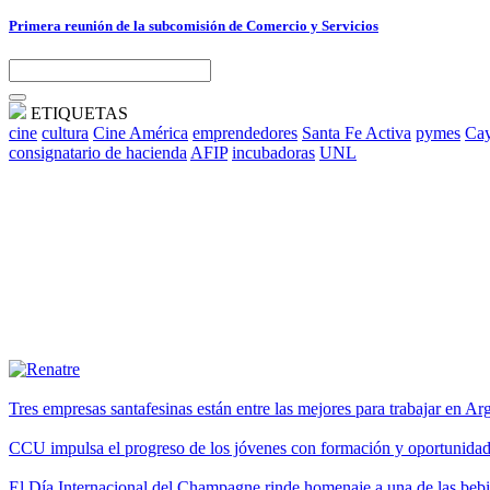
Primera reunión de la subcomisión de Comercio y Servicios
ETIQUETAS
cine
cultura
Cine América
emprendedores
Santa Fe Activa
pymes
Cay
consignatario de hacienda
AFIP
incubadoras
UNL
Tres empresas santafesinas están entre las mejores para trabajar en A
CCU impulsa el progreso de los jóvenes con formación y oportunidade
El Día Internacional del Champagne rinde homenaje a una de las be