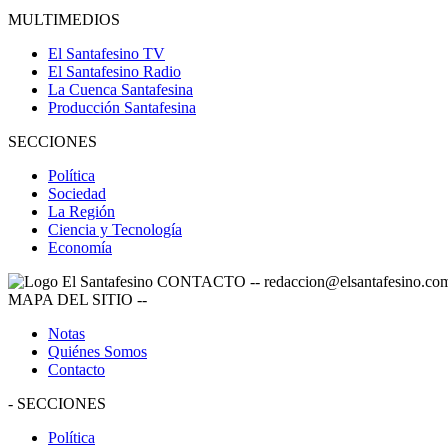
MULTIMEDIOS
El Santafesino TV
El Santafesino Radio
La Cuenca Santafesina
Producción Santafesina
SECCIONES
Política
Sociedad
La Región
Ciencia y Tecnología
Economía
CONTACTO
--
redaccion@elsantafesino.co
MAPA DEL SITIO
--
Notas
Quiénes Somos
Contacto
-
SECCIONES
Política