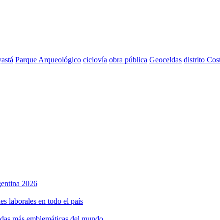
astá
Parque Arqueológico
ciclovía
obra pública
Geoceldas
distrito Cos
rgentina 2026
s laborales en todo el país
bidas más emblemáticas del mundo