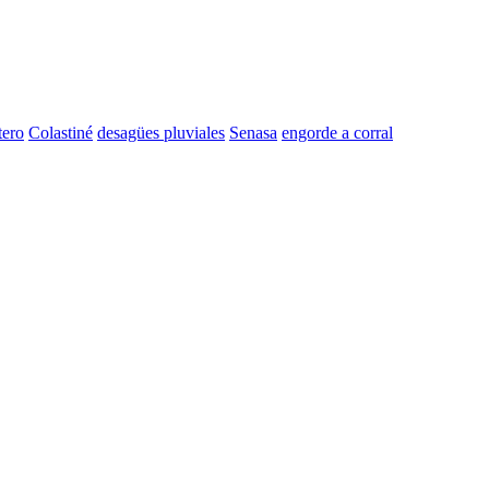
tero
Colastiné
desagües pluviales
Senasa
engorde a corral