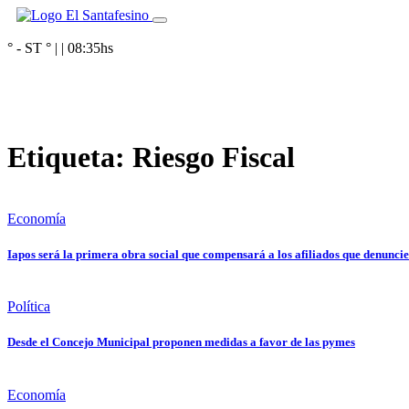
° - ST
° |
|
08:35
hs
Etiqueta:
Riesgo Fiscal
Economía
Iapos será la primera obra social que compensará a los afiliados que denuncie
Política
Desde el Concejo Municipal proponen medidas a favor de las pymes
Economía