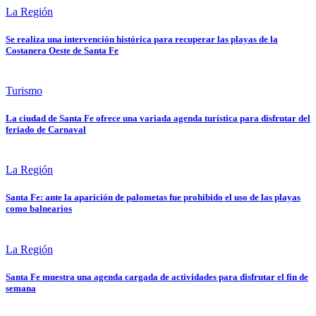
La Región
Se realiza una intervención histórica para recuperar las playas de la
Costanera Oeste de Santa Fe
Turismo
La ciudad de Santa Fe ofrece una variada agenda turística para disfrutar del
feriado de Carnaval
La Región
Santa Fe: ante la aparición de palometas fue prohibido el uso de las playas
como balnearios
La Región
Santa Fe muestra una agenda cargada de actividades para disfrutar el fin de
semana