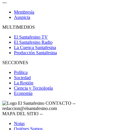
---
Membresía
Auspicia
MULTIMEDIOS
El Santafesino TV
El Santafesino Radio
La Cuenca Santafesina
Producción Santafesina
SECCIONES
Política
Sociedad
La Región
Ciencia y Tecnología
Economía
CONTACTO
--
redaccion@elsantafesino.com
MAPA DEL SITIO
--
Notas
Quiénes Somos