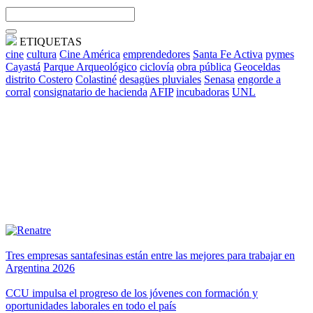
ETIQUETAS
cine
cultura
Cine América
emprendedores
Santa Fe Activa
pymes
Cayastá
Parque Arqueológico
ciclovía
obra pública
Geoceldas
distrito Costero
Colastiné
desagües pluviales
Senasa
engorde a
corral
consignatario de hacienda
AFIP
incubadoras
UNL
Tres empresas santafesinas están entre las mejores para trabajar en
Argentina 2026
CCU impulsa el progreso de los jóvenes con formación y
oportunidades laborales en todo el país