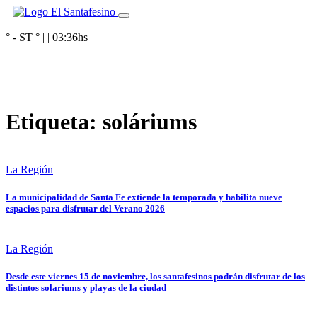
° - ST
° |
|
03:36
hs
Etiqueta:
soláriums
La Región
La municipalidad de Santa Fe extiende la temporada y habilita nueve
espacios para disfrutar del Verano 2026
La Región
Desde este viernes 15 de noviembre, los santafesinos podrán disfrutar de los
distintos solariums y playas de la ciudad