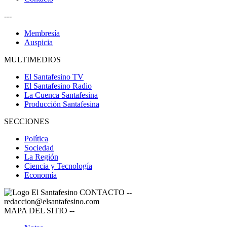
---
Membresía
Auspicia
MULTIMEDIOS
El Santafesino TV
El Santafesino Radio
La Cuenca Santafesina
Producción Santafesina
SECCIONES
Política
Sociedad
La Región
Ciencia y Tecnología
Economía
CONTACTO
--
redaccion@elsantafesino.com
MAPA DEL SITIO
--