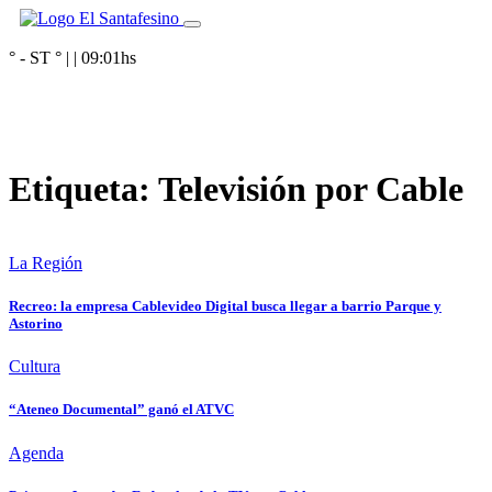
° - ST
° |
|
09:01
hs
Etiqueta:
Televisión por Cable
La Región
Recreo: la empresa Cablevideo Digital busca llegar a barrio Parque y
Astorino
Cultura
“Ateneo Documental” ganó el ATVC
Agenda