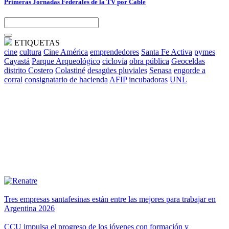
Primeras Jornadas Federales de la TV por Cable
ETIQUETAS
cine
cultura
Cine América
emprendedores
Santa Fe Activa
pymes
Cayastá
Parque Arqueológico
ciclovía
obra pública
Geoceldas
distrito Costero
Colastiné
desagües pluviales
Senasa
engorde a
corral
consignatario de hacienda
AFIP
incubadoras
UNL
Tres empresas santafesinas están entre las mejores para trabajar en
Argentina 2026
CCU impulsa el progreso de los jóvenes con formación y