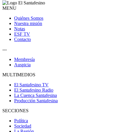
MENU
Quiénes Somos
Nuestra misión
Notas
ESF TV
Contacto
---
Membresía
Auspicia
MULTIMEDIOS
El Santafesino TV
El Santafesino Radio
La Cuenca Santafesina
Producción Santafesina
SECCIONES
Política
Sociedad
La Región