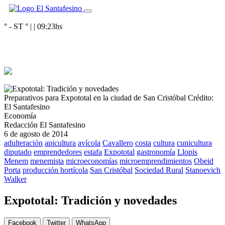
° - ST
° |
|
09:23
hs
Preparativos para Expototal en la ciudad de San Cristóbal
Crédito:
El Santafesino
Economía
Redacción El Santafesino
6 de agosto de 2014
adulteración
apicultura
avícola
Cavallero
costa
cultura
cunicultura
diputado
emprendedores
estafa
Expototal
gastronomía
Llopis
Menem
menemista
microeconomías
microemprendimientos
Obeid
Porta
producción hortícola
San Cristóbal
Sociedad Rural
Stanoevich
Walker
Expototal: Tradición y novedades
Facebook
Twitter
WhatsApp