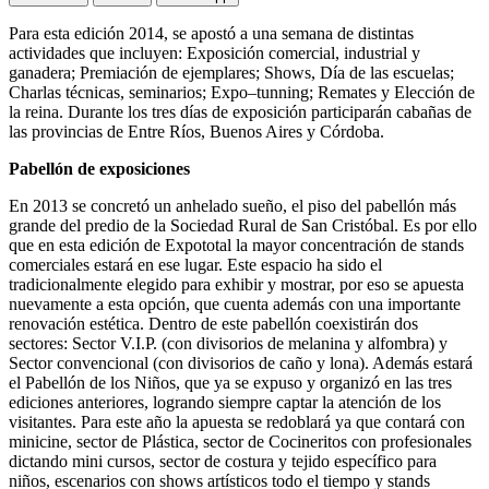
Para esta edición 2014, se apostó a una semana de distintas
actividades que incluyen: Exposición comercial, industrial y
ganadera; Premiación de ejemplares; Shows, Día de las escuelas;
Charlas técnicas, seminarios; Expo–tunning; Remates y Elección de
la reina. Durante los tres días de exposición participarán cabañas de
las provincias de Entre Ríos, Buenos Aires y Córdoba.
Pabellón de exposiciones
En 2013 se concretó un anhelado sueño, el piso del pabellón más
grande del predio de la Sociedad Rural de San Cristóbal. Es por ello
que en esta edición de Expototal la mayor concentración de stands
comerciales estará en ese lugar. Este espacio ha sido el
tradicionalmente elegido para exhibir y mostrar, por eso se apuesta
nuevamente a esta opción, que cuenta además con una importante
renovación estética. Dentro de este pabellón coexistirán dos
sectores: Sector V.I.P. (con divisorios de melanina y alfombra) y
Sector convencional (con divisorios de caño y lona). Además estará
el Pabellón de los Niños, que ya se expuso y organizó en las tres
ediciones anteriores, logrando siempre captar la atención de los
visitantes. Para este año la apuesta se redoblará ya que contará con
minicine, sector de Plástica, sector de Cocineritos con profesionales
dictando mini cursos, sector de costura y tejido específico para
niños, escenarios con shows artísticos todo el tiempo y stands