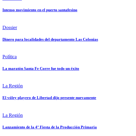
Intenso movimiento en el puerto santafesino
Dossier
Dinero para localidades del departamento Las Colonias
Política
La maratón Santa Fe Corre fue todo un éxito
La Región
El vóley playero de Libertad dijo presente nuevamente
La Región
Lanzamiento de la 4° Fiesta de la Producción Primaria