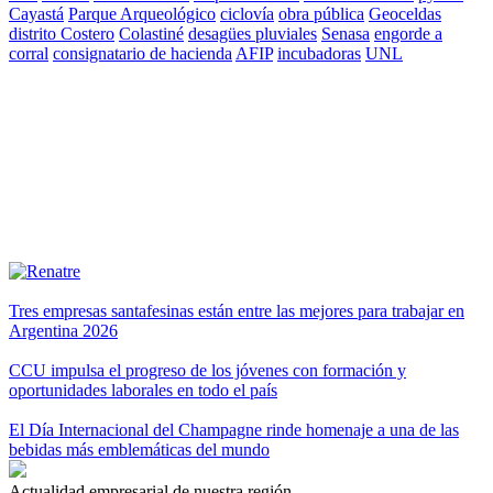
Cayastá
Parque Arqueológico
ciclovía
obra pública
Geoceldas
distrito Costero
Colastiné
desagües pluviales
Senasa
engorde a
corral
consignatario de hacienda
AFIP
incubadoras
UNL
Tres empresas santafesinas están entre las mejores para trabajar en
Argentina 2026
CCU impulsa el progreso de los jóvenes con formación y
oportunidades laborales en todo el país
El Día Internacional del Champagne rinde homenaje a una de las
bebidas más emblemáticas del mundo
Actualidad empresarial de nuestra región.