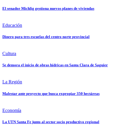
El senador Michlig gestiona nuevos planes de viviendas
Educación
Dinero para tres escuelas del centro norte provincial
Cultura
Se demora el inicio de obras hídricas en Santa Clara de Saguier
La Región
Malestar ante proyecto que busca expropiar 350 hectáreas
Economía
La UTN Santa Fe junto al sector socio productivo regional