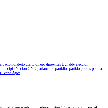
aluación
diálogo
diario
dinero
dirigentes
Duhalde
elección
municipio
Nación
ONG
parlamento
partidios
partido
pobres
policía
d Tecnológica
 interurbano y urbano interjurisdiccional de pasajeros sujetos al