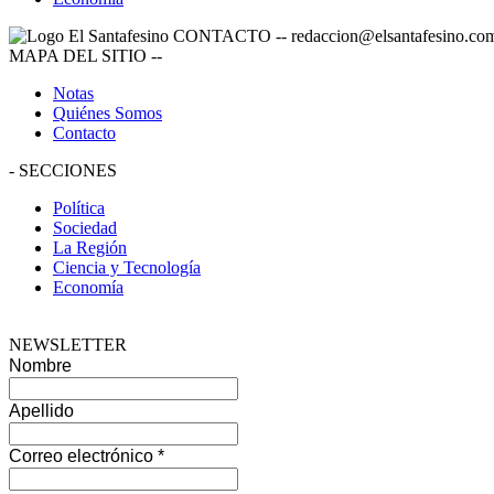
CONTACTO
--
redaccion@elsantafesino.co
MAPA DEL SITIO
--
Notas
Quiénes Somos
Contacto
-
SECCIONES
Política
Sociedad
La Región
Ciencia y Tecnología
Economía
NEWSLETTER
Nombre
Apellido
Correo electrónico
*