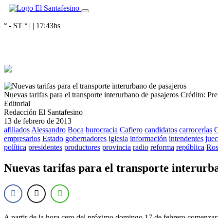
° - ST
° |
|
17:43
hs
Nuevas tarifas para el transporte interurbano de pasajeros
Crédito: Pr
Editorial
Redacción El Santafesino
13 de febrero de 2013
afiliados
Alessandro
Boca
burocracia
Cafiero
candidatos
carrocerías
C
empresarios
Estado
gobernadores
iglesia
información
intendentes
juec
política
presidentes
productores
provincia
radio
reforma
república
Ros
Nuevas tarifas para el transporte interurb
A partir de la hora cero del próximo domingo 17 de febrero comenzarán 