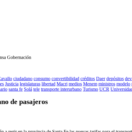
ensa Gobernación
avallo
ciudadano
consumo
convertibilidad
créditos
Daer
depósitos
dev
es
Justicia
legislaturas
libertad
Macri
medios
Menem
ministros
modelo
ario
santa fe
Solá
tele
transporte interurbano
Turismo
UCR
Universida
ano de pasajeros
a regir en la provincia de Santa Fe las nuevas tarifas para el transporte