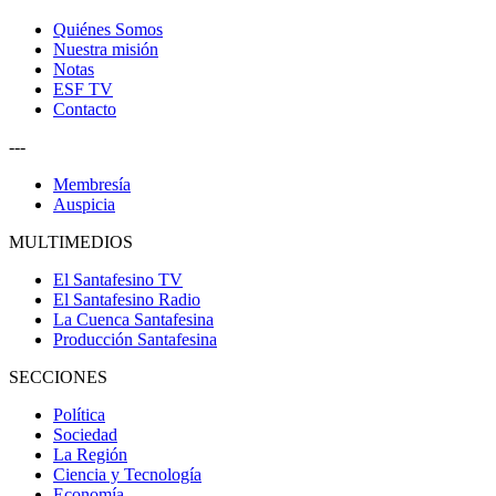
Quiénes Somos
Nuestra misión
Notas
ESF TV
Contacto
---
Membresía
Auspicia
MULTIMEDIOS
El Santafesino TV
El Santafesino Radio
La Cuenca Santafesina
Producción Santafesina
SECCIONES
Política
Sociedad
La Región
Ciencia y Tecnología
Economía