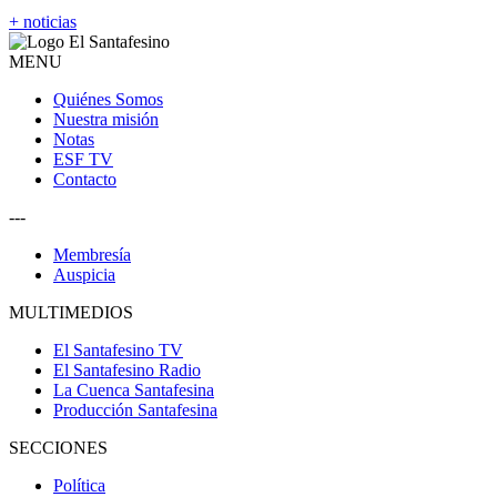
+ noticias
MENU
Quiénes Somos
Nuestra misión
Notas
ESF TV
Contacto
---
Membresía
Auspicia
MULTIMEDIOS
El Santafesino TV
El Santafesino Radio
La Cuenca Santafesina
Producción Santafesina
SECCIONES
Política