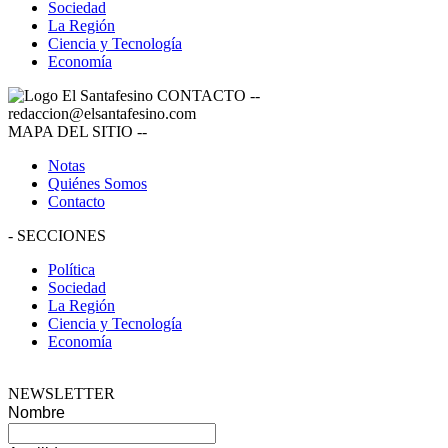
Sociedad
La Región
Ciencia y Tecnología
Economía
CONTACTO
--
redaccion@elsantafesino.com
MAPA DEL SITIO
--
Notas
Quiénes Somos
Contacto
-
SECCIONES
Política
Sociedad
La Región
Ciencia y Tecnología
Economía
NEWSLETTER
Nombre