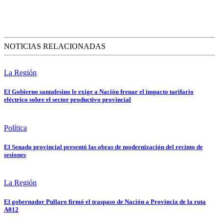
NOTICIAS RELACIONADAS
La Región
El Gobierno santafesino le exige a Nación frenar el impacto tarifario
eléctrico sobre el sector productivo provincial
Política
El Senado provincial presentó las obras de modernización del recinto de
sesiones
La Región
El gobernador Pullaro firmó el traspaso de Nación a Provincia de la ruta
A012