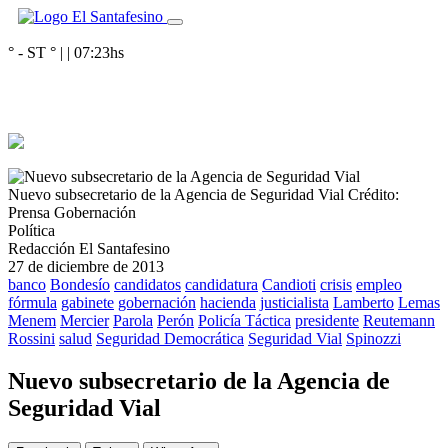
° - ST
° |
|
07:23
hs
Nuevo subsecretario de la Agencia de Seguridad Vial
Crédito:
Prensa Gobernación
Política
Redacción El Santafesino
27 de diciembre de 2013
banco
Bondesío
candidatos
candidatura
Candioti
crisis
empleo
fórmula
gabinete
gobernación
hacienda
justicialista
Lamberto
Lemas
Menem
Mercier
Parola
Perón
Policía Táctica
presidente
Reutemann
Rossini
salud
Seguridad Democrática
Seguridad Vial
Spinozzi
Nuevo subsecretario de la Agencia de
Seguridad Vial