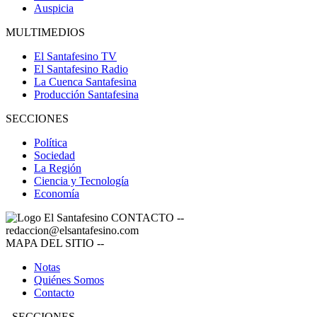
Auspicia
MULTIMEDIOS
El Santafesino TV
El Santafesino Radio
La Cuenca Santafesina
Producción Santafesina
SECCIONES
Política
Sociedad
La Región
Ciencia y Tecnología
Economía
CONTACTO
--
redaccion@elsantafesino.com
MAPA DEL SITIO
--
Notas
Quiénes Somos
Contacto
-
SECCIONES