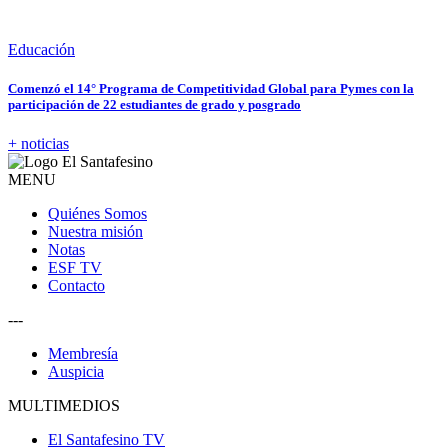
Educación
Comenzó el 14° Programa de Competitividad Global para Pymes con la
participación de 22 estudiantes de grado y posgrado
+ noticias
MENU
Quiénes Somos
Nuestra misión
Notas
ESF TV
Contacto
---
Membresía
Auspicia
MULTIMEDIOS
El Santafesino TV