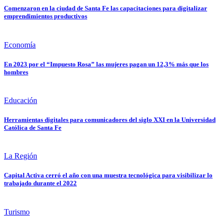
Comenzaron en la ciudad de Santa Fe las capacitaciones para digitalizar
emprendimientos productivos
Economía
En 2023 por el “Impuesto Rosa” las mujeres pagan un 12,3% más que los
hombres
Educación
Herramientas digitales para comunicadores del siglo XXI en la Universidad
Católica de Santa Fe
La Región
Capital Activa cerró el año con una muestra tecnológica para visibilizar lo
trabajado durante el 2022
Turismo