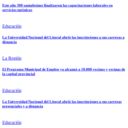
Este año 300 santafesinos finalizaron las capacitaciones laborales en
servicios turísticos
Educación
La Universidad Nacional del Litoral abrió las inscripciones a sus carreras a
distancia
La Región
El Programa Municipal de Empleo ya alcanzó a 10.000 vecinos y vecinas de
la capital provincial
Educación
La Universidad Nacional del Litoral abrió las inscripciones a sus carreras
presenciales y a distancia
Educación