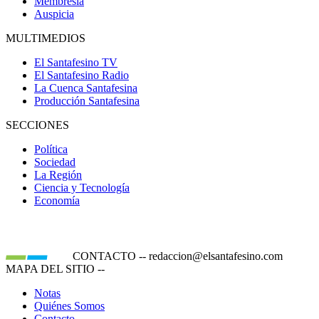
Membresía
Auspicia
MULTIMEDIOS
El Santafesino TV
El Santafesino Radio
La Cuenca Santafesina
Producción Santafesina
SECCIONES
Política
Sociedad
La Región
Ciencia y Tecnología
Economía
CONTACTO
--
redaccion@elsantafesino.com
MAPA DEL SITIO
--
Notas
Quiénes Somos
Contacto