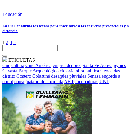
Educación
La UNL confirmó las fechas para inscribirse a las carreras presenciales y a
distancia
1
2
3
»
ETIQUETAS
cine
cultura
Cine América
emprendedores
Santa Fe Activa
pymes
Cayastá
Parque Arqueológico
ciclovía
obra pública
Geoceldas
distrito Costero
Colastiné
desagües pluviales
Senasa
engorde a
corral
consignatario de hacienda
AFIP
incubadoras
UNL