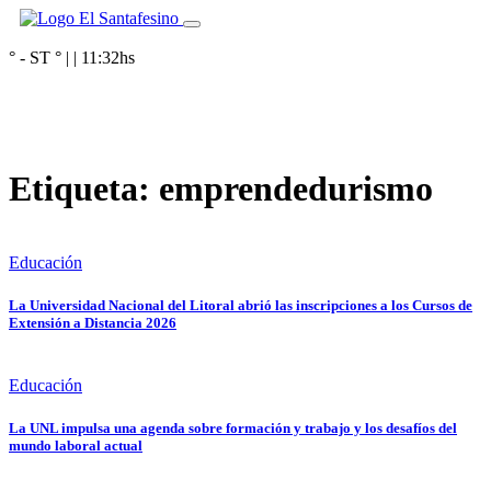
° - ST
° |
|
11:32
hs
Etiqueta:
emprendedurismo
Educación
La Universidad Nacional del Litoral abrió las inscripciones a los Cursos de
Extensión a Distancia 2026
Educación
La UNL impulsa una agenda sobre formación y trabajo y los desafíos del
mundo laboral actual