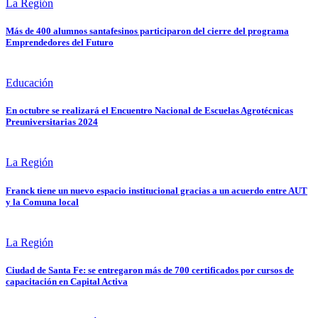
La Región
Más de 400 alumnos santafesinos participaron del cierre del programa
Emprendedores del Futuro
Educación
En octubre se realizará el Encuentro Nacional de Escuelas Agrotécnicas
Preuniversitarias 2024
La Región
Franck tiene un nuevo espacio institucional gracias a un acuerdo entre AUT
y la Comuna local
La Región
Ciudad de Santa Fe: se entregaron más de 700 certificados por cursos de
capacitación en Capital Activa