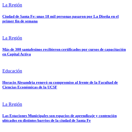
La Región
Ciudad de Santa Fe: unas 18 mil personas pasaron por La Diseña en el
primer fin de semana
La Región
Más de 300 santafesinos recibieron certificados por cursos de capacitación
en Capital Activa
Educación
Horacio Alesandria renovó su compromiso al frente de la Facultad de
Ciencias Económicas de la UCSF
La Región
Las Estaciones Municipales son espacios de aprendizaje y contención
ubicados en distintos barrios de la ciudad de Santa Fe