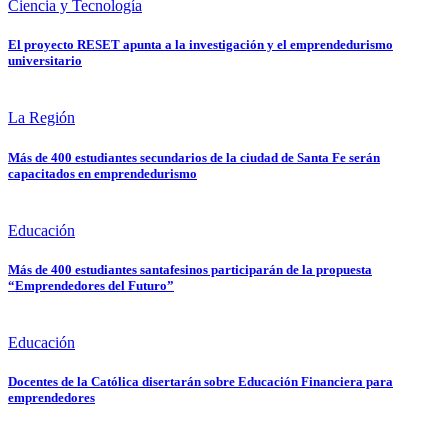
Ciencia y Tecnología
El proyecto RESET apunta a la investigación y el emprendedurismo
universitario
La Región
Más de 400 estudiantes secundarios de la ciudad de Santa Fe serán
capacitados en emprendedurismo
Educación
Más de 400 estudiantes santafesinos participarán de la propuesta
“Emprendedores del Futuro”
Educación
Docentes de la Católica disertarán sobre Educación Financiera para
emprendedores