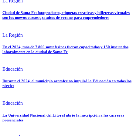
La Región
Ciudad de Santa Fe: fotoproducto, etiquetas creativas y billeteras virtuales
son los nuevos cursos gratuitos de verano para emprendedores
La Región
En el 2024, más de 7.800 santafesinos fueron capacitados y 150 insertados
laboralmente en la ciudad de Santa Fe
Educación
Durante el 2024, el municipio santafesino impulsó la Educación en todos los
niveles
Educación
La Universidad Nacional del Litoral abrió la inscripción a las carreras
presenciales