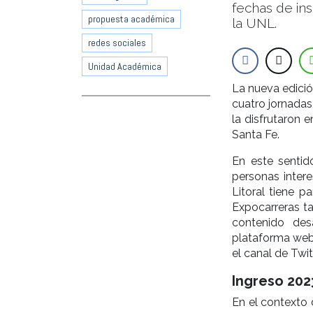
fechas de ins
propuesta académica
la UNL.
redes sociales
Unidad Académica
La nueva edició
cuatro jornadas
la disfrutaron 
Santa Fe.
En este sentid
personas inter
Litoral tiene p
Expocarreras ta
contenido des
plataforma we
el canal de Twi
Ingreso 202
En el contexto d