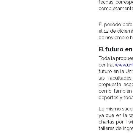
fechas correspo
completamente 
El período para
el 12 de diciemb
de noviembre ha
El futuro e
Toda la propues
central
www.unl
futuro en la Uni
las facultades
propuesta acad
como también l
deportes y toda 
Lo mismo sucede
ya que en la w
charlas por Twi
talleres de Ingr