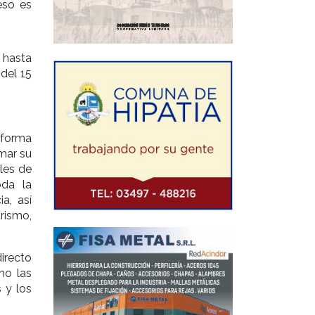
eso es
e hasta
 del 15
aforma
mar su
ales de
oda la
a, así
rismo,
irecto
mo las
 y los