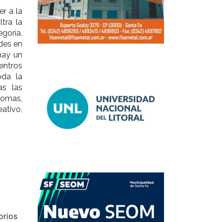
r a la
tra la
goría,
des en
 hay un
entros
oda la
as las
iomas,
ativo,
Siguiente
orios