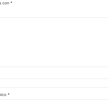
s con
*
nico
*