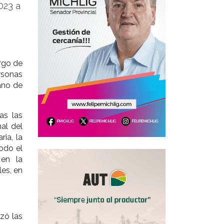
023 a
rgo de
rsonas
ano de
as las
al del
ria, la
odo el
 en la
les, en
izó las