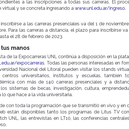
ndientes a las inscripciones a todas sus carreras. El proc
virtual y se concreta ingresando a
www.unl.edu.ar/ingreso
.
 inscribirse a las carreras presenciales va del 1 de noviembr
re. Para las carreras a distancia, el plazo para inscribirse va
sta el 28 de febrero de 2023.
n tus manos
ta de la Expocarreras UNL continúa a disposición en la plat
.edu.ar/expocarreras
. Todas las personas interesadas en for
versidad Nacional del Litoral pueden visitar los stands virtu
, centros universitarios, institutos y escuelas, también t
émica con más de 140 carreras presenciales y a distanci
os sistemas de becas, investigación, cultura, emprendedu
lo que hace a la vida universitaria.
 con toda la programación que se transmitió en vivo y en d
eb están disponibles tanto los programas de Litus TV co
tch UNL, las entrevistas en LT10, las conferencias centrales
eso.