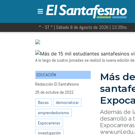
° - ST
° |
Sábado 8 de Agosto de 2026
|
13:35
hs
A lo largo de cuatro jornadas se realizó la nueva edición 
Más de
EDUCACIÓN
Redacción El Santafesino
santafe
25 de octubre de 2022
Expoca
Becas
democratizar
Además de la
emprendedurismo
desarrolló a 
Expocarreras
Expocarreras
www.unl.edu.a
investigación