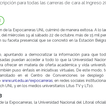
cripción para todas las carreras de cara al Ingreso 2
n de la Expocarreras UNL culminó de manera exitosa. A lo la
, del miércoles 19 al sábado 22 de octubre, más de 15 mil pe
en su faceta presencial que se concretó en la Estación Belgr
o, apuntando a democratizar la información para que tod
esadas puedan acceder a todo lo que la Universidad Nacion
ara ofrecer en materia de oferta académica y vida universita
mbién puso énfasis en iniciativas virtuales. De este modo, t
arrollado en el Centro de Convenciones se desplegó
b
www.unl.edu.ar/expocarreras
, en redes sociales instituciona
tch UNL y en los medios universitarios Litus TV y LT10.
3
e la Expocarreras, la Universidad Nacional del Litoral oficial