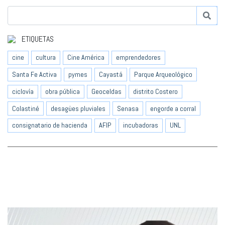
ETIQUETAS
cine
cultura
Cine América
emprendedores
Santa Fe Activa
pymes
Cayastá
Parque Arqueológico
ciclovía
obra pública
Geoceldas
distrito Costero
Colastiné
desagües pluviales
Senasa
engorde a corral
consignatario de hacienda
AFIP
incubadoras
UNL